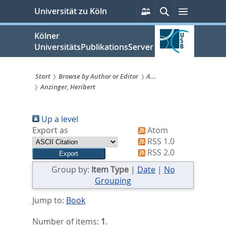
zum
Persönliche
Suche
Menü
Universität zu Köln
Services
Inhalt
springen
Kölner
UniversitätsPublikationsServer
Start
Browse by Author or Editor
A...
Anzinger, Heribert
Sie
sind
Up a level
hier:
Export as
Atom
RSS 1.0
RSS 2.0
Group by:
Item Type
|
Date
|
No
Grouping
Jump to:
Book
Number of items:
1
.