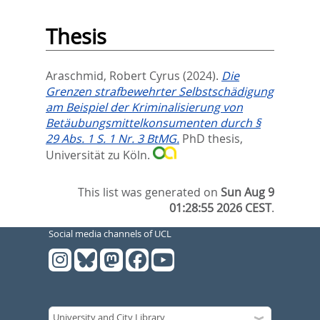
Thesis
Araschmid, Robert Cyrus
(2024).
Die
Grenzen strafbewehrter Selbstschädigung
am Beispiel der Kriminalisierung von
Betäubungsmittelkonsumenten durch §
29 Abs. 1 S. 1 Nr. 3 BtMG.
PhD thesis,
Universität zu Köln.
This list was generated on
Sun Aug 9
01:28:55 2026 CEST
.
Social media channels of UCL