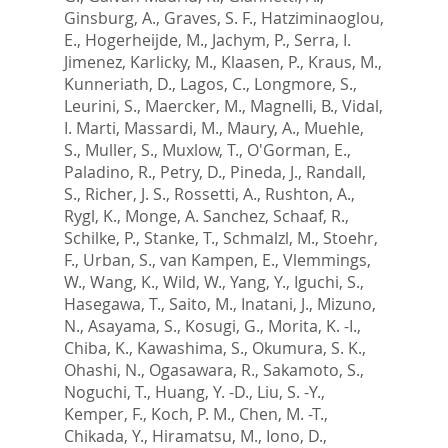
Ginsburg, A.
,
Graves, S. F.
,
Hatziminaoglou,
E.
,
Hogerheijde, M.
,
Jachym, P.
,
Serra, I.
Jimenez
,
Karlicky, M.
,
Klaasen, P.
,
Kraus, M.
,
Kunneriath, D.
,
Lagos, C.
,
Longmore, S.
,
Leurini, S.
,
Maercker, M.
,
Magnelli, B.
,
Vidal,
I. Marti
,
Massardi, M.
,
Maury, A.
,
Muehle,
S.
,
Muller, S.
,
Muxlow, T.
,
O'Gorman, E.
,
Paladino, R.
,
Petry, D.
,
Pineda, J.
,
Randall,
S.
,
Richer, J. S.
,
Rossetti, A.
,
Rushton, A.
,
Rygl, K.
,
Monge, A. Sanchez
,
Schaaf, R.
,
Schilke, P.
,
Stanke, T.
,
Schmalzl, M.
,
Stoehr,
F.
,
Urban, S.
,
van Kampen, E.
,
Vlemmings,
W.
,
Wang, K.
,
Wild, W.
,
Yang, Y.
,
Iguchi, S.
,
Hasegawa, T.
,
Saito, M.
,
Inatani, J.
,
Mizuno,
N.
,
Asayama, S.
,
Kosugi, G.
,
Morita, K. -I.
,
Chiba, K.
,
Kawashima, S.
,
Okumura, S. K.
,
Ohashi, N.
,
Ogasawara, R.
,
Sakamoto, S.
,
Noguchi, T.
,
Huang, Y. -D.
,
Liu, S. -Y.
,
Kemper, F.
,
Koch, P. M.
,
Chen, M. -T.
,
Chikada, Y.
,
Hiramatsu, M.
,
Iono, D.
,