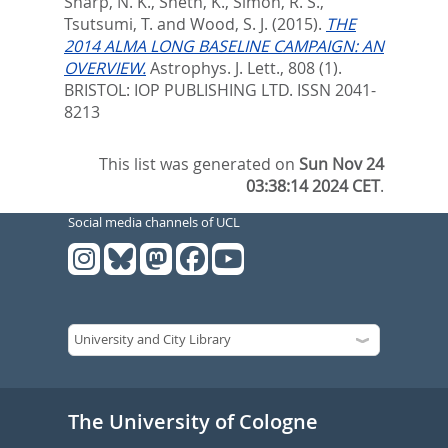
Sharp, N. K.
,
Sheth, K.
,
Simon, R. S.
,
Tsutsumi, T.
and
Wood, S. J.
(2015).
THE
2014 ALMA LONG BASELINE CAMPAIGN: AN
OVERVIEW.
Astrophys. J. Lett., 808 (1).
BRISTOL: IOP PUBLISHING LTD. ISSN 2041-
8213
This list was generated on
Sun Nov 24
03:38:14 2024 CET
.
Social media channels of UCL
The University of Cologne