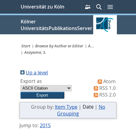
zum
Persönliche
Suche
Menü
Universität zu Köln
Services
Inhalt
springen
Kölner
UniversitätsPublikationsServer
Start
Browse by Author or Editor
A...
Asayama, S.
Sie
sind
Up a level
hier:
Export as
Atom
RSS 1.0
RSS 2.0
Group by:
Item Type
|
Date
|
No
Grouping
Jump to:
2015