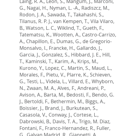
Laing, R. A.
,
Leon, S.
,
Mangum, J.
,
Marconi,
G.
,
Nagai, H.
,
Nyman, L. -A.
,
Radiszcz, M.
,
Rodon, J. A.
,
Sawada, T.
,
Takahashi, S.
,
Tilanus, R. P. J.
,
van Kempen, T.
,
Vila Vilaro,
B.
,
Watson, L. C.
,
Wiklind, T.
,
Gueth, F.
,
Tatematsu, K.
,
Wootten, A.
,
Castro-Carrizo,
A.
,
Chapillon, E.
,
Dumas, G.
,
de Gregorio-
Monsalvo, I.
,
Francke, H.
,
Gallardo, J.
,
Garcia, J.
,
Gonzalez, S.
,
Hibbard, J. E.
,
Hill,
T.
,
Kaminski, T.
,
Karim, A.
,
Krips, M.
,
Kurono, Y.
,
Lopez, C.
,
Martin, S.
,
Maud, L.
,
Morales, F.
,
Pietu, V.
,
Plarre, K.
,
Schieven,
G.
,
Testi, L.
,
Videla, L.
,
Villard, E.
,
Whyborn,
N.
,
Zwaan, M. A.
,
Alves, F.
,
Andreani, P.
,
Avison, A.
,
Barta, M.
,
Bedosti, F.
,
Bendo, G.
J.
,
Bertoldi, F.
,
Bethermin, M.
,
Biggs, A.
,
Boissier, J.
,
Brand, J.
,
Burkutean, S.
,
Casasola, V.
,
Conway, J.
,
Cortese, L.
,
Dabrowski, B.
,
Davis, T. A.
,
Trigo, M. Diaz
,
Fontani, F.
,
Franco-Hernandez, R.
,
Fuller,
G.
,
Galvan Madrid, R.
,
Giannetti, A.
,