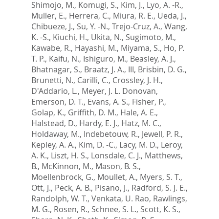
Shimojo, M.
,
Komugi, S.
,
Kim, J.
,
Lyo, A. -R.
,
Muller, E.
,
Herrera, C.
,
Miura, R. E.
,
Ueda, J.
,
Chibueze, J.
,
Su, Y. -N.
,
Trejo-Cruz, A.
,
Wang,
K. -S.
,
Kiuchi, H.
,
Ukita, N.
,
Sugimoto, M.
,
Kawabe, R.
,
Hayashi, M.
,
Miyama, S.
,
Ho, P.
T. P.
,
Kaifu, N.
,
Ishiguro, M.
,
Beasley, A. J.
,
Bhatnagar, S.
,
Braatz, J. A., III
,
Brisbin, D. G.
,
Brunetti, N.
,
Carilli, C.
,
Crossley, J. H.
,
D'Addario, L.
,
Meyer, J. L. Donovan
,
Emerson, D. T.
,
Evans, A. S.
,
Fisher, P.
,
Golap, K.
,
Griffith, D. M.
,
Hale, A. E.
,
Halstead, D.
,
Hardy, E. J.
,
Hatz, M. C.
,
Holdaway, M.
,
Indebetouw, R.
,
Jewell, P. R.
,
Kepley, A. A.
,
Kim, D. -C.
,
Lacy, M. D.
,
Leroy,
A. K.
,
Liszt, H. S.
,
Lonsdale, C. J.
,
Matthews,
B.
,
McKinnon, M.
,
Mason, B. S.
,
Moellenbrock, G.
,
Moullet, A.
,
Myers, S. T.
,
Ott, J.
,
Peck, A. B.
,
Pisano, J.
,
Radford, S. J. E.
,
Randolph, W. T.
,
Venkata, U. Rao
,
Rawlings,
M. G.
,
Rosen, R.
,
Schnee, S. L.
,
Scott, K. S.
,