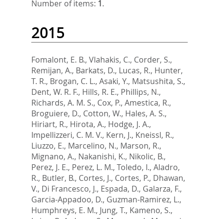
Number of items:
1
.
2015
Fomalont, E. B.
,
Vlahakis, C.
,
Corder, S.
,
Remijan, A.
,
Barkats, D.
,
Lucas, R.
,
Hunter,
T. R.
,
Brogan, C. L.
,
Asaki, Y.
,
Matsushita, S.
,
Dent, W. R. F.
,
Hills, R. E.
,
Phillips, N.
,
Richards, A. M. S.
,
Cox, P.
,
Amestica, R.
,
Broguiere, D.
,
Cotton, W.
,
Hales, A. S.
,
Hiriart, R.
,
Hirota, A.
,
Hodge, J. A.
,
Impellizzeri, C. M. V.
,
Kern, J.
,
Kneissl, R.
,
Liuzzo, E.
,
Marcelino, N.
,
Marson, R.
,
Mignano, A.
,
Nakanishi, K.
,
Nikolic, B.
,
Perez, J. E.
,
Perez, L. M.
,
Toledo, I.
,
Aladro,
R.
,
Butler, B.
,
Cortes, J.
,
Cortes, P.
,
Dhawan,
V.
,
Di Francesco, J.
,
Espada, D.
,
Galarza, F.
,
Garcia-Appadoo, D.
,
Guzman-Ramirez, L.
,
Humphreys, E. M.
,
Jung, T.
,
Kameno, S.
,