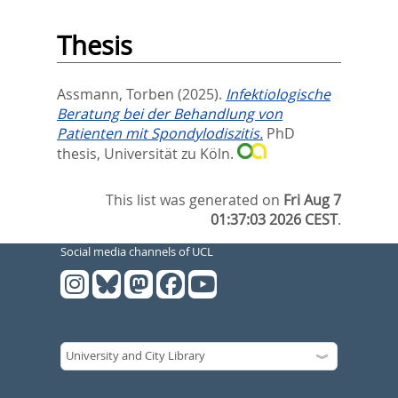
Thesis
Assmann, Torben
(2025).
Infektiologische
Beratung bei der Behandlung von
Patienten mit Spondylodiszitis.
PhD
thesis, Universität zu Köln.
This list was generated on
Fri Aug 7
01:37:03 2026 CEST
.
Social media channels of UCL