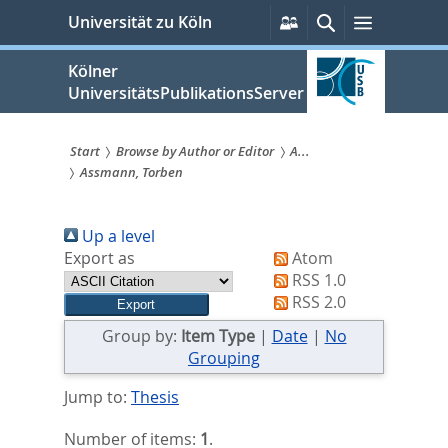
zum
Persönliche
Suche
Menü
Universität zu Köln
Services
Inhalt
springen
Kölner
UniversitätsPublikationsServer
Start
Browse by Author or Editor
A...
Assmann, Torben
Sie
sind
Up a level
hier:
Export as
Atom
RSS 1.0
RSS 2.0
Group by:
Item Type
|
Date
|
No
Grouping
Jump to:
Thesis
Number of items:
1
.