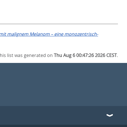
 mit malignem Melanom – eine monozentrisch-
his list was generated on
Thu Aug 6 00:47:26 2026 CEST
.