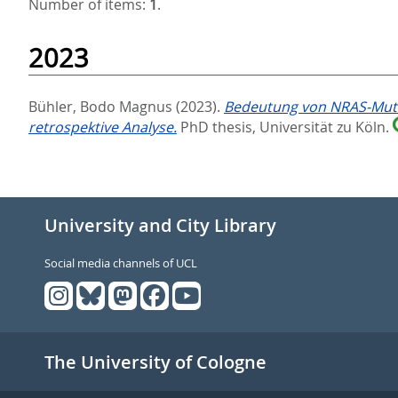
Number of items:
1
.
2023
Bühler, Bodo Magnus
(2023).
Bedeutung von NRAS-Mutat
retrospektive Analyse.
PhD thesis, Universität zu Köln.
University and City Library
Social media channels of UCL
The University of Cologne