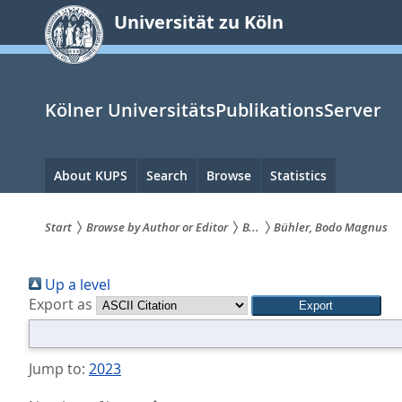
zum
Universität zu Köln
Inhalt
springen
Kölner UniversitätsPublikationsServer
Hauptnavigation
About KUPS
Search
Browse
Statistics
Start
Browse by Author or Editor
B...
Bühler, Bodo Magnus
Sie
Up a level
sind
Export as
hier:
Jump to:
2023