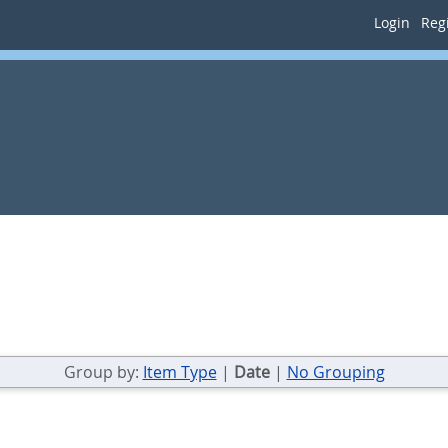
Login
Regi
Group by:
Item Type
|
Date
|
No Grouping