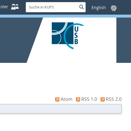
Suche
ster
Suche
Sprache
in
wechseln
KUPS
Atom
RSS 1.0
RSS 2.0