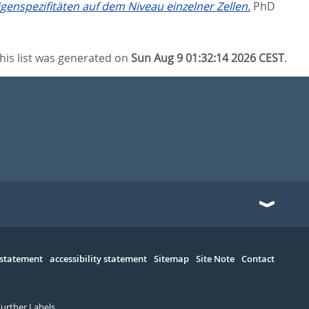
genspezifitäten auf dem Niveau einzelner Zellen.
PhD
his list was generated on
Sun Aug 9 01:32:14 2026 CEST
.
 statement
accessibility statement
Sitemap
Site Note
Contact
Further Labels