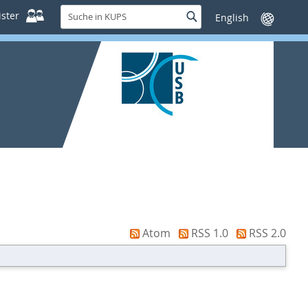
Suche
ster
Suche
Sprache
in
wechseln
KUPS
Atom
RSS 1.0
RSS 2.0