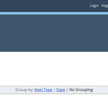
Login
Regi
Group by:
Item Type
|
Date
|
No Grouping