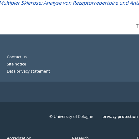
Multipler Sklerose: Analyse von Rezeptorrepertoire und Anti
T
Contact us
Site notice
Data privacy statement
© University of Cologne
Serivce
privacy protection
Accreditation
Research