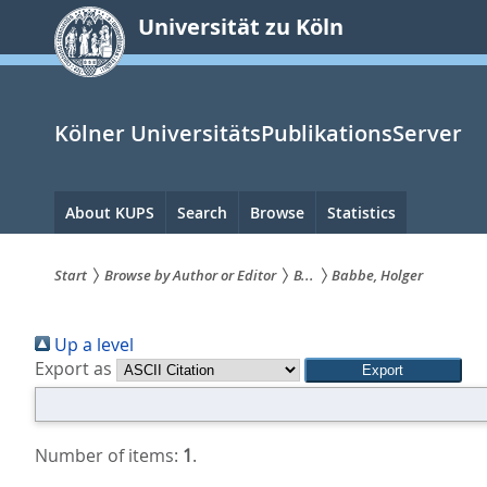
zum
Universität zu Köln
Inhalt
springen
Kölner UniversitätsPublikationsServer
Hauptnavigation
About KUPS
Search
Browse
Statistics
Start
Browse by Author or Editor
B...
Babbe, Holger
Sie
Up a level
sind
Export as
hier:
Number of items:
1
.