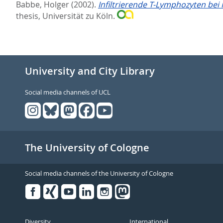
Babbe, Holger
(2002).
Infiltrierende T-Lymphozyten bei 
thesis, Universität zu Köln.
University and City Library
Social media channels of UCL
The University of Cologne
Social media channels of the University of Cologne
Facebook
Xing
Youtube
Linked
Instagram
in
Diversity
International