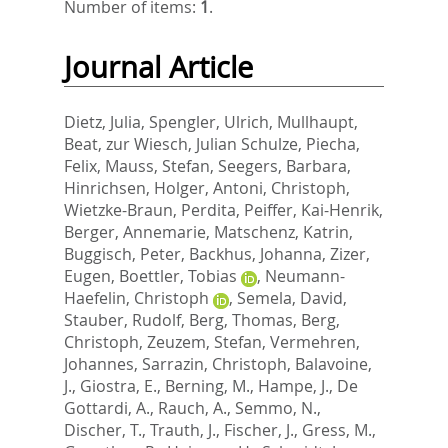
Number of items:
1
.
Journal Article
Dietz, Julia
,
Spengler, Ulrich
,
Mullhaupt,
Beat
,
zur Wiesch, Julian Schulze
,
Piecha,
Felix
,
Mauss, Stefan
,
Seegers, Barbara
,
Hinrichsen, Holger
,
Antoni, Christoph
,
Wietzke-Braun, Perdita
,
Peiffer, Kai-Henrik
,
Berger, Annemarie
,
Matschenz, Katrin
,
Buggisch, Peter
,
Backhus, Johanna
,
Zizer,
Eugen
,
Boettler, Tobias
,
Neumann-
Haefelin, Christoph
,
Semela, David
,
Stauber, Rudolf
,
Berg, Thomas
,
Berg,
Christoph
,
Zeuzem, Stefan
,
Vermehren,
Johannes
,
Sarrazin, Christoph
,
Balavoine,
J.
,
Giostra, E.
,
Berning, M.
,
Hampe, J.
,
De
Gottardi, A.
,
Rauch, A.
,
Semmo, N.
,
Discher, T.
,
Trauth, J.
,
Fischer, J.
,
Gress, M.
,