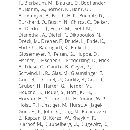
T.
,
Bierbaum, M.
,
Blaukat, O.
,
Bodtlander,
A.
,
Bohm, G.
,
Borner, N.
,
Bohr, U.
,
Bokemeyer, B.
,
Bruch, H. R.
,
Bucholz, D.
,
Burkhard, O.
,
Busch, N.
,
Chirca, C.
,
Delker,
R.
,
Diedrich, J.
,
Frank, M.
,
Diehl, M.
,
Dienethal, A.
,
Dietel, P.
,
Dikopoulos, N.
,
Dreck, M.
,
Dreher, F.
,
Drude, L.
,
Ende, K.
,
Ehrle, U.
,
Baumgartl, K.
,
Emke, F.
,
Glosemeyer, R.
,
Felten, G.
,
Huppe, D.
,
Fischer, J.
,
Fischer, U.
,
Frederking, D.
,
Frick,
B.
,
Friese, G.
,
Gantke, B.
,
Geyer, P.
,
Schwind, H. R.
,
Glas, M.
,
Glaunsinger, T.
,
Goebel, F.
,
Gobel, U.
,
Gorlitz, B.
,
Graf, R.
,
Gruber, H.
,
Harter, G.
,
Herder, M.
,
Heuchel, T.
,
Heuer, S.
,
Hoffl, K. -H.
,
Horster, H.
,
Sonne, J. -U.
,
Hofmann, W. P.
,
Holst, F.
,
Hunstiger, M.
,
Hurst, A.
,
Jagel-
Guedes, E.
,
John, C.
,
Jung, M.
,
Kallinowski,
B.
,
Kapzan, B.
,
Kerzel, W.
,
Khaykin, P.
,
Klarhof, M.
,
Kluppelberg, U.
,
Klugewitz, K.
,