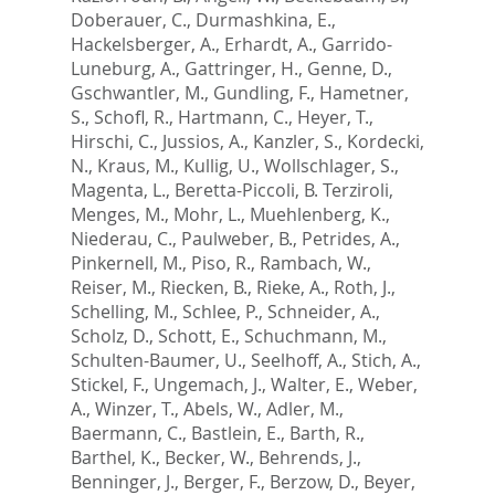
Doberauer, C.
,
Durmashkina, E.
,
Hackelsberger, A.
,
Erhardt, A.
,
Garrido-
Luneburg, A.
,
Gattringer, H.
,
Genne, D.
,
Gschwantler, M.
,
Gundling, F.
,
Hametner,
S.
,
Schofl, R.
,
Hartmann, C.
,
Heyer, T.
,
Hirschi, C.
,
Jussios, A.
,
Kanzler, S.
,
Kordecki,
N.
,
Kraus, M.
,
Kullig, U.
,
Wollschlager, S.
,
Magenta, L.
,
Beretta-Piccoli, B. Terziroli
,
Menges, M.
,
Mohr, L.
,
Muehlenberg, K.
,
Niederau, C.
,
Paulweber, B.
,
Petrides, A.
,
Pinkernell, M.
,
Piso, R.
,
Rambach, W.
,
Reiser, M.
,
Riecken, B.
,
Rieke, A.
,
Roth, J.
,
Schelling, M.
,
Schlee, P.
,
Schneider, A.
,
Scholz, D.
,
Schott, E.
,
Schuchmann, M.
,
Schulten-Baumer, U.
,
Seelhoff, A.
,
Stich, A.
,
Stickel, F.
,
Ungemach, J.
,
Walter, E.
,
Weber,
A.
,
Winzer, T.
,
Abels, W.
,
Adler, M.
,
Baermann, C.
,
Bastlein, E.
,
Barth, R.
,
Barthel, K.
,
Becker, W.
,
Behrends, J.
,
Benninger, J.
,
Berger, F.
,
Berzow, D.
,
Beyer,