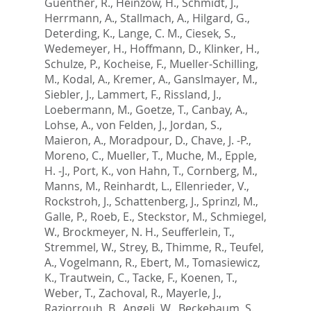
Guenther, R.
,
Heinzow, H.
,
Schmidt, J.
,
Herrmann, A.
,
Stallmach, A.
,
Hilgard, G.
,
Deterding, K.
,
Lange, C. M.
,
Ciesek, S.
,
Wedemeyer, H.
,
Hoffmann, D.
,
Klinker, H.
,
Schulze, P.
,
Kocheise, F.
,
Mueller-Schilling,
M.
,
Kodal, A.
,
Kremer, A.
,
Ganslmayer, M.
,
Siebler, J.
,
Lammert, F.
,
Rissland, J.
,
Loebermann, M.
,
Goetze, T.
,
Canbay, A.
,
Lohse, A.
,
von Felden, J.
,
Jordan, S.
,
Maieron, A.
,
Moradpour, D.
,
Chave, J. -P.
,
Moreno, C.
,
Mueller, T.
,
Muche, M.
,
Epple,
H. -J.
,
Port, K.
,
von Hahn, T.
,
Cornberg, M.
,
Manns, M.
,
Reinhardt, L.
,
Ellenrieder, V.
,
Rockstroh, J.
,
Schattenberg, J.
,
Sprinzl, M.
,
Galle, P.
,
Roeb, E.
,
Steckstor, M.
,
Schmiegel,
W.
,
Brockmeyer, N. H.
,
Seufferlein, T.
,
Stremmel, W.
,
Strey, B.
,
Thimme, R.
,
Teufel,
A.
,
Vogelmann, R.
,
Ebert, M.
,
Tomasiewicz,
K.
,
Trautwein, C.
,
Tacke, F.
,
Koenen, T.
,
Weber, T.
,
Zachoval, R.
,
Mayerle, J.
,
Raziorrouh, B.
,
Angeli, W.
,
Beckebaum, S.
,