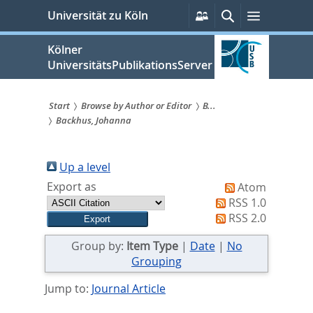
zum
Persönliche
Suche
Menü
Universität zu Köln
Services
Inhalt
springen
Kölner
UniversitätsPublikationsServer
Start
Browse by Author or Editor
B...
Backhus, Johanna
Sie
sind
Up a level
hier:
Export as
Atom
RSS 1.0
RSS 2.0
Group by:
Item Type
|
Date
|
No
Grouping
Jump to:
Journal Article