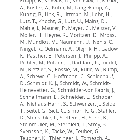
Knapp, B.
,
Knevels, U.
,
Kochsiek, T.
,
Korfer,
A.
,
Koster, A.
,
Kuhn, M.
,
Langekamp, A.
,
Kunzig, B.
,
Link, R.
,
Littman, M.
,
Lohr, H.
,
Lutz, T.
,
Knecht, G.
,
Lutz, U.
,
Mainz, D.
,
Mahle, I.
,
Maurer, P.
,
Mayer, C.
,
Meister, V.
,
Moller, H.
,
Heyne, R.
,
Moritzen, D.
,
Mross,
M.
,
Mundlos, M.
,
Naumann, U.
,
Nehls, O.
,
Ningel, R.
,
Oelmann, A.
,
Olejnik, H.
,
Gadow,
K.
,
Pascher, E.
,
Petersen, J.
,
Philipp, A.
,
Pichler, M.
,
Polzien, F.
,
Raddant, R.
,
Riedel,
M.
,
Rietzler, S.
,
Rossle, M.
,
Rufle, W.
,
Rump,
A.
,
Schewe, C.
,
Hoffmann, C.
,
Schleehauf,
D.
,
Schmidt, K. J.
,
Schmidt, W.
,
Schmidt-
Heinevetter, G.
,
Schmidtler-von Fabris, J.
,
Schnaitmann, E.
,
Schneider, L.
,
Schober,
A.
,
Niehaus-Hahn, S.
,
Schwenzer, J.
,
Seidel,
T.
,
Seitel, G.
,
Sick, C.
,
Simon, K. G.
,
Stahler,
D.
,
Stenschke, F.
,
Steffens, H.
,
Stein, K.
,
Steinmuller, M.
,
Sternfeld, T.
,
Strey, B.
,
Svensson, K.
,
Tacke, W.
,
Teuber, G.
,
Teubner, K.
,
Thieringer, J.
,
Tomesch, A.
,