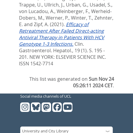
Trappe, U.
,
Ullrich, J.
,
Urban, G.
,
Usadel, S.
,
von Lucadou, A.
,
Weinberger, F.
,
Werheid-
Dobers, M.
,
Werner, P.
,
Winter, T.
,
Zehnter,
E.
and
Zipf, A.
(2021).
Efficacy of
Retreatment After Failed Direct-acting
Antiviral Therapy in Patients With HCV
Genotype 1-3 Infections.
Clin.
Gastroenterol. Hepatol., 19 (1). S. 195 -
201.
NEW YORK: ELSEVIER SCIENCE INC.
ISSN 1542-7714
This list was generated on
Sun Nov 24
05:26:11 2024 CET
.
Social media channels of UCL