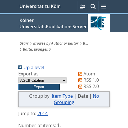
zum
Persönliche
Suche
Menü
Universität zu Köln
Services
Inhalt
springen
Kölner
UniversitätsPublikationsServer
Start
Browse by Author or Editor
B...
Balta, Evangelia
Sie
sind
Up a level
hier:
Export as
Atom
RSS 1.0
RSS 2.0
Group by:
Item Type
|
Date
|
No
Grouping
Jump to:
2014
Number of items:
1
.