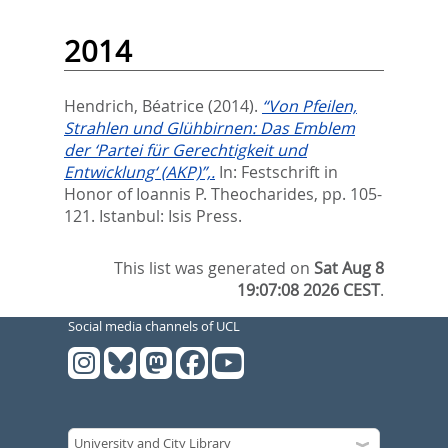
2014
Hendrich, Béatrice
(2014).
“Von Pfeilen,
Strahlen und Glühbirnen: Das Emblem
der ‘Partei für Gerechtigkeit und
Entwicklung‘ (AKP)”,.
In:
Festschrift in
Honor of Ioannis P. Theocharides,
pp. 105-
121. Istanbul: Isis Press.
This list was generated on
Sat Aug 8
19:07:08 2026 CEST
.
Social media channels of UCL