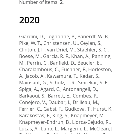
Number of items:
2
.
2020
Giardini, D.
,
Lognonne, P.
,
Banerdt, W. B.
,
Pike, W. T.
,
Christensen, U.
,
Ceylan, S.
,
Clinton, J. F.
,
van Driel, M.
,
Staehler, S. C.
,
Boese, M.
,
Garcia, R. F.
,
Khan, A.
,
Panning,
M.
,
Perrin, C.
,
Banfield, D.
,
Beucler, E.
,
Charalambous, C.
,
Euchner, F.
,
Horleston,
A.
,
Jacob, A.
,
Kawamura, T.
,
Kedar, S.
,
Mainsant, G.
,
Scholz, J. -R.
,
Smrekar, S. E.
,
Spiga, A.
,
Agard, C.
,
Antonangeli, D.
,
Barkaoui, S.
,
Barrett, E.
,
Combes, P.
,
Conejero, V.
,
Daubar, I.
,
Drilleau, M.
,
Ferrier, C.
,
Gabsi, T.
,
Gudkova, T.
,
Hurst, K.
,
Karakostas, F.
,
King, S.
,
Knapmeyer, M.
,
Knapmeyer-Endrun, B.
,
Llorca-Cejudo, R.
,
Lucas, A.
,
Luno, L.
,
Margerin, L.
,
McClean, J.