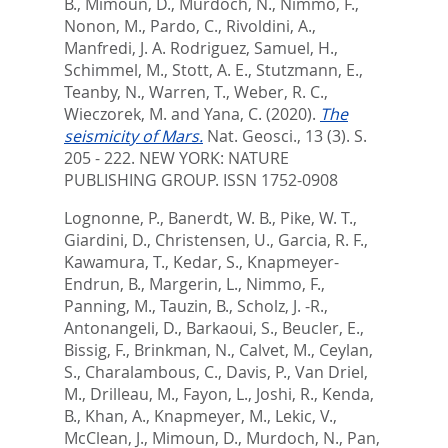
B.
,
Mimoun, D.
,
Murdoch, N.
,
Nimmo, F.
,
Nonon, M.
,
Pardo, C.
,
Rivoldini, A.
,
Manfredi, J. A. Rodriguez
,
Samuel, H.
,
Schimmel, M.
,
Stott, A. E.
,
Stutzmann, E.
,
Teanby, N.
,
Warren, T.
,
Weber, R. C.
,
Wieczorek, M.
and
Yana, C.
(2020).
The
seismicity of Mars.
Nat. Geosci., 13 (3). S.
205 - 222.
NEW YORK: NATURE
PUBLISHING GROUP. ISSN 1752-0908
Lognonne, P.
,
Banerdt, W. B.
,
Pike, W. T.
,
Giardini, D.
,
Christensen, U.
,
Garcia, R. F.
,
Kawamura, T.
,
Kedar, S.
,
Knapmeyer-
Endrun, B.
,
Margerin, L.
,
Nimmo, F.
,
Panning, M.
,
Tauzin, B.
,
Scholz, J. -R.
,
Antonangeli, D.
,
Barkaoui, S.
,
Beucler, E.
,
Bissig, F.
,
Brinkman, N.
,
Calvet, M.
,
Ceylan,
S.
,
Charalambous, C.
,
Davis, P.
,
Van Driel,
M.
,
Drilleau, M.
,
Fayon, L.
,
Joshi, R.
,
Kenda,
B.
,
Khan, A.
,
Knapmeyer, M.
,
Lekic, V.
,
McClean, J.
,
Mimoun, D.
,
Murdoch, N.
,
Pan,