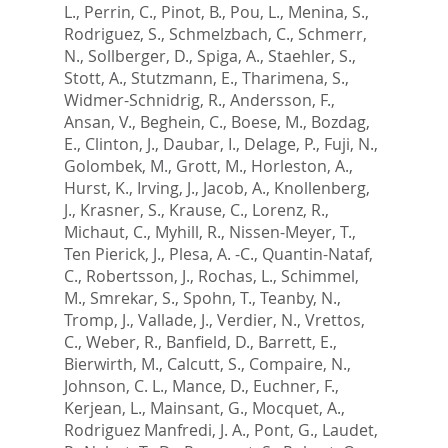
L.
,
Perrin, C.
,
Pinot, B.
,
Pou, L.
,
Menina, S.
,
Rodriguez, S.
,
Schmelzbach, C.
,
Schmerr,
N.
,
Sollberger, D.
,
Spiga, A.
,
Staehler, S.
,
Stott, A.
,
Stutzmann, E.
,
Tharimena, S.
,
Widmer-Schnidrig, R.
,
Andersson, F.
,
Ansan, V.
,
Beghein, C.
,
Boese, M.
,
Bozdag,
E.
,
Clinton, J.
,
Daubar, I.
,
Delage, P.
,
Fuji, N.
,
Golombek, M.
,
Grott, M.
,
Horleston, A.
,
Hurst, K.
,
Irving, J.
,
Jacob, A.
,
Knollenberg,
J.
,
Krasner, S.
,
Krause, C.
,
Lorenz, R.
,
Michaut, C.
,
Myhill, R.
,
Nissen-Meyer, T.
,
Ten Pierick, J.
,
Plesa, A. -C.
,
Quantin-Nataf,
C.
,
Robertsson, J.
,
Rochas, L.
,
Schimmel,
M.
,
Smrekar, S.
,
Spohn, T.
,
Teanby, N.
,
Tromp, J.
,
Vallade, J.
,
Verdier, N.
,
Vrettos,
C.
,
Weber, R.
,
Banfield, D.
,
Barrett, E.
,
Bierwirth, M.
,
Calcutt, S.
,
Compaire, N.
,
Johnson, C. L.
,
Mance, D.
,
Euchner, F.
,
Kerjean, L.
,
Mainsant, G.
,
Mocquet, A.
,
Rodriguez Manfredi, J. A.
,
Pont, G.
,
Laudet,