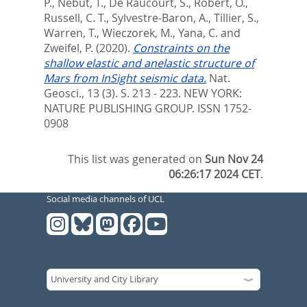
P.
,
Nebut, T.
,
De Raucourt, S.
,
Robert, O.
,
Russell, C. T.
,
Sylvestre-Baron, A.
,
Tillier, S.
,
Warren, T.
,
Wieczorek, M.
,
Yana, C.
and
Zweifel, P.
(2020).
Constraints on the
shallow elastic and anelastic structure of
Mars from InSight seismic data.
Nat.
Geosci., 13 (3). S. 213 - 223.
NEW YORK:
NATURE PUBLISHING GROUP. ISSN 1752-
0908
This list was generated on
Sun Nov 24
06:26:17 2024 CET
.
Social media channels of UCL