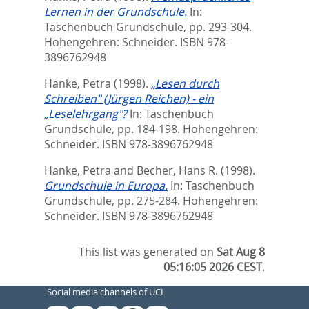
Lernen in der Grundschule.
In:
Taschenbuch Grundschule,
pp. 293-304.
Hohengehren: Schneider. ISBN 978-
3896762948
Hanke, Petra
(1998).
„Lesen durch
Schreiben" (Jürgen Reichen) - ein
„Leselehrgang"?
In:
Taschenbuch
Grundschule,
pp. 184-198. Hohengehren:
Schneider. ISBN 978-3896762948
Hanke, Petra
and
Becher, Hans R.
(1998).
Grundschule in Europa.
In:
Taschenbuch
Grundschule,
pp. 275-284. Hohengehren:
Schneider. ISBN 978-3896762948
This list was generated on
Sat Aug 8
05:16:05 2026 CEST
.
Social media channels of UCL