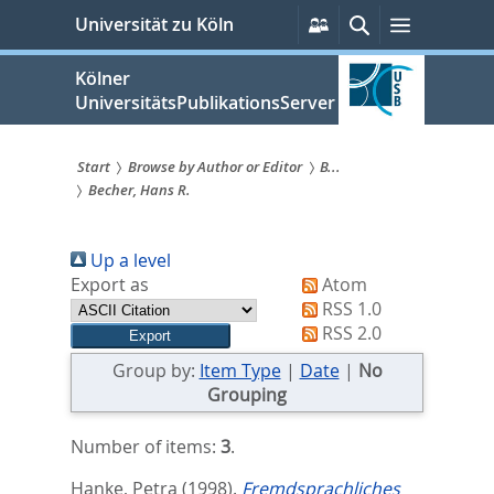
zum
Persönliche
Suche
Menü
Universität zu Köln
Services
Inhalt
springen
Kölner
UniversitätsPublikationsServer
Start
Browse by Author or Editor
B...
Becher, Hans R.
Sie
sind
Up a level
hier:
Export as
Atom
RSS 1.0
RSS 2.0
Group by:
Item Type
|
Date
|
No
Grouping
Number of items:
3
.
Hanke, Petra
(1998).
Fremdsprachliches