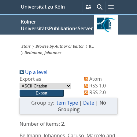
zum
Persönliche
Suche
Menü
Universität zu Köln
Services
Inhalt
springen
Kölner
UniversitätsPublikationsServer
Start
Browse by Author or Editor
B...
Bellmann, Johannes
Sie
sind
Up a level
hier:
Export as
Atom
RSS 1.0
RSS 2.0
Group by:
Item Type
|
Date
|
No
Grouping
Number of items:
2
.
Bellmann, Johannes
,
Caruso, Marcelo
and