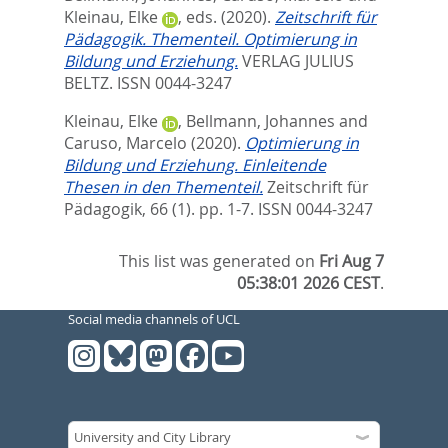
Kleinau, Elke
, eds.
(2020).
Zeitschrift für
Pädagogik. Thementeil. Optimierung in
Bildung und Erziehung.
VERLAG JULIUS
BELTZ. ISSN 0044-3247
Kleinau, Elke
,
Bellmann, Johannes
and
Caruso, Marcelo
(2020).
Optimierung in
Bildung und Erziehung. Einleitende
Thesen in den Thementeil.
Zeitschrift für
Pädagogik, 66 (1). pp. 1-7.
ISSN 0044-3247
This list was generated on
Fri Aug 7
05:38:01 2026 CEST
.
Social media channels of UCL