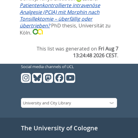
Patientenkontrollierte intravenöse
Analgesie (PCIA) mit Morphin nach
Tonsillektomie – überfällig oder
übertrieben?
PhD thesis, Universität zu
Köln.
This list was generated on
Fri Aug 7
13:24:48 2026 CEST
.
Social media channels of UCL
The University of Cologne