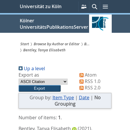
zum
Persönliche
Suche
Menü
Universität zu Köln
Services
Inhalt
springen
Kölner
UniversitätsPublikationsServer
Start
Browse by Author or Editor
B...
Bentley, Tanya Elisabeth
Sie
sind
Up a level
hier:
Export as
Atom
RSS 1.0
RSS 2.0
Group by:
Item Type
|
Date
|
No
Grouping
Number of items:
1
.
Bentley, Tanya Elisabeth
(2021).