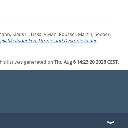
ahn, Klaus L.
,
Liska, Vivian
,
Roussel, Martin
,
Seeber,
lichkeitsdenken. Utopie und Dystopie in der
his list was generated on
Thu Aug 6 14:23:20 2026 CEST
.