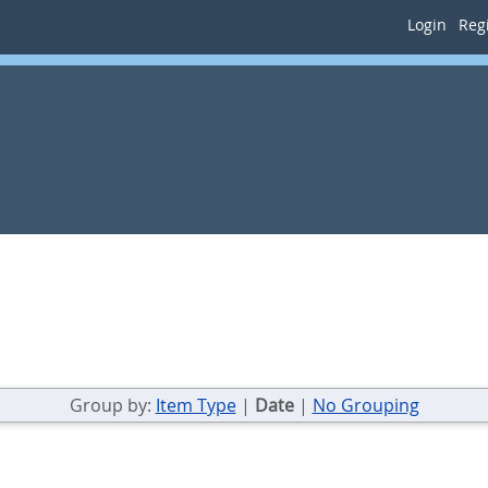
Login
Regi
Group by:
Item Type
|
Date
|
No Grouping