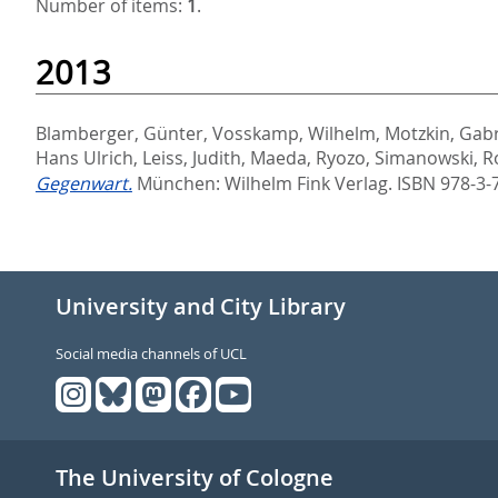
Number of items:
1
.
2013
Blamberger, Günter
,
Vosskamp, Wilhelm
,
Motzkin, Gabr
Hans Ulrich
,
Leiss, Judith
,
Maeda, Ryozo
,
Simanowski, R
Gegenwart.
München: Wilhelm Fink Verlag. ISBN 978-3
University and City Library
Social media channels of UCL
The University of Cologne