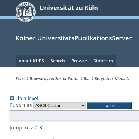
zum
Universität zu Köln
Inhalt
springen
Kölner UniversitätsPublikationsServer
Hauptnavigation
About KUPS
Search
Browse
Statistics
Start
Browse by Author or Editor
B...
Berghahn, Klaus L.
Sie
Up a level
sind
Export as
hier:
Jump to:
2013