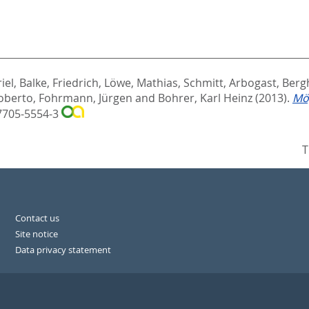
iel
,
Balke, Friedrich
,
Löwe, Mathias
,
Schmitt, Arbogast
,
Bergh
oberto
,
Fohrmann, Jürgen
and
Bohrer, Karl Heinz
(2013).
Mög
-7705-5554-3
T
Contact us
Site notice
Data privacy statement