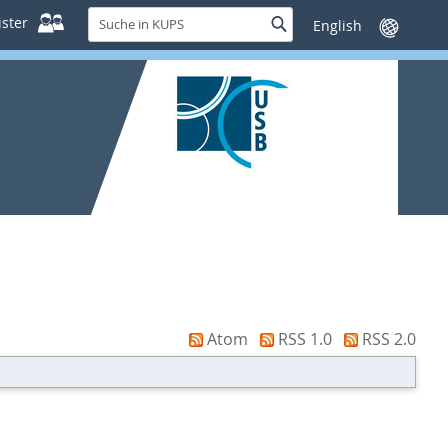
Suche
ster
Suche
Sprache
in
wechseln
KUPS
Atom
RSS 1.0
RSS 2.0