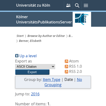
zum
Persönliche
Suche
Menü
Universität zu Köln
Services
Inhalt
springen
Kölner
UniversitätsPublikationsServer
Start
Browse by Author or Editor
B...
Berner, Elisbeth
Sie
sind
Up a level
hier:
Export as
Atom
RSS 1.0
RSS 2.0
Group by:
Item Type
|
Date
|
No
Grouping
Jump to:
2016
Number of items:
1
.