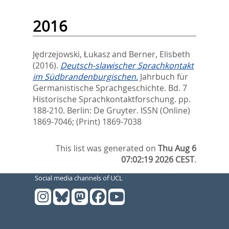
2016
Jędrzejowski, Łukasz
and
Berner, Elisbeth
(2016).
Deutsch-slawischer Sprachkontakt
im Südbrandenburgischen.
Jahrbuch für
Germanistische Sprachgeschichte. Bd. 7
Historische Sprachkontaktforschung. pp.
188-210.
Berlin: De Gruyter. ISSN (Online)
1869-7046; (Print) 1869-7038
This list was generated on
Thu Aug 6
07:02:19 2026 CEST
.
Social media channels of UCL