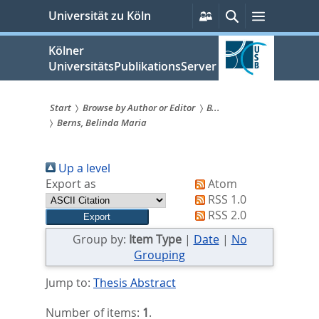
zum
Persönliche
Suche
Menü
Universität zu Köln
Services
Inhalt
springen
Kölner
UniversitätsPublikationsServer
Start
Browse by Author or Editor
B...
Berns, Belinda Maria
Sie
sind
Up a level
hier:
Export as
Atom
RSS 1.0
RSS 2.0
Group by:
Item Type
|
Date
|
No
Grouping
Jump to:
Thesis Abstract
Number of items:
1
.