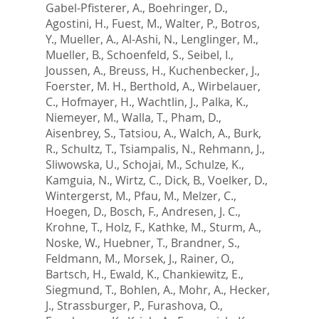
Gabel-Pfisterer, A.
,
Boehringer, D.
,
Agostini, H.
,
Fuest, M.
,
Walter, P.
,
Botros,
Y.
,
Mueller, A.
,
Al-Ashi, N.
,
Lenglinger, M.
,
Mueller, B.
,
Schoenfeld, S.
,
Seibel, I.
,
Joussen, A.
,
Breuss, H.
,
Kuchenbecker, J.
,
Foerster, M. H.
,
Berthold, A.
,
Wirbelauer,
C.
,
Hofmayer, H.
,
Wachtlin, J.
,
Palka, K.
,
Niemeyer, M.
,
Walla, T.
,
Pham, D.
,
Aisenbrey, S.
,
Tatsiou, A.
,
Walch, A.
,
Burk,
R.
,
Schultz, T.
,
Tsiampalis, N.
,
Rehmann, J.
,
Sliwowska, U.
,
Schojai, M.
,
Schulze, K.
,
Kamguia, N.
,
Wirtz, C.
,
Dick, B.
,
Voelker, D.
,
Wintergerst, M.
,
Pfau, M.
,
Melzer, C.
,
Hoegen, D.
,
Bosch, F.
,
Andresen, J. C.
,
Krohne, T.
,
Holz, F.
,
Kathke, M.
,
Sturm, A.
,
Noske, W.
,
Huebner, T.
,
Brandner, S.
,
Feldmann, M.
,
Morsek, J.
,
Rainer, O.
,
Bartsch, H.
,
Ewald, K.
,
Chankiewitz, E.
,
Siegmund, T.
,
Bohlen, A.
,
Mohr, A.
,
Hecker,
J.
,
Strassburger, P.
,
Furashova, O.
,