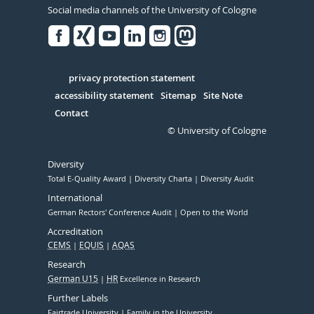
Social media channels of the University of Cologne
Facebook
Xing
Youtube
Linked
Instagram
in
Serivce
privacy protection statement
accessibility statement
Sitemap
Site Note
Contact
© University of Cologne
Diversity
Total E-Quality Award
Diversity Charta
Diversity Audit
International
German Rectors' Conference Audit
Open to the World
Accreditation
CEMS
EQUIS
AQAS
Research
German U15
HR
Excellence in Research
Further Labels
Fairtrade University
Family in the University