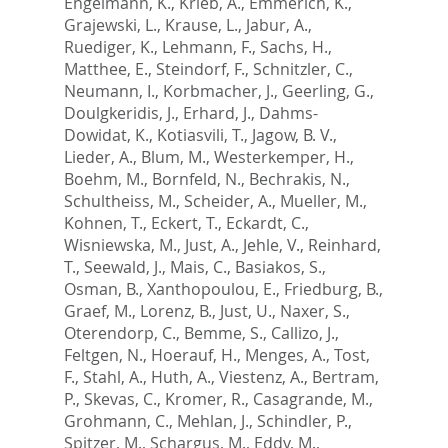
Engelmann, K.
,
Krieb, A.
,
Emmerich, K.
,
Grajewski, L.
,
Krause, L.
,
Jabur, A.
,
Ruediger, K.
,
Lehmann, F.
,
Sachs, H.
,
Matthee, E.
,
Steindorf, F.
,
Schnitzler, C.
,
Neumann, I.
,
Korbmacher, J.
,
Geerling, G.
,
Doulgkeridis, J.
,
Erhard, J.
,
Dahms-
Dowidat, K.
,
Kotiasvili, T.
,
Jagow, B. V.
,
Lieder, A.
,
Blum, M.
,
Westerkemper, H.
,
Boehm, M.
,
Bornfeld, N.
,
Bechrakis, N.
,
Schultheiss, M.
,
Scheider, A.
,
Mueller, M.
,
Kohnen, T.
,
Eckert, T.
,
Eckardt, C.
,
Wisniewska, M.
,
Just, A.
,
Jehle, V.
,
Reinhard,
T.
,
Seewald, J.
,
Mais, C.
,
Basiakos, S.
,
Osman, B.
,
Xanthopoulou, E.
,
Friedburg, B.
,
Graef, M.
,
Lorenz, B.
,
Just, U.
,
Naxer, S.
,
Oterendorp, C.
,
Bemme, S.
,
Callizo, J.
,
Feltgen, N.
,
Hoerauf, H.
,
Menges, A.
,
Tost,
F.
,
Stahl, A.
,
Huth, A.
,
Viestenz, A.
,
Bertram,
P.
,
Skevas, C.
,
Kromer, R.
,
Casagrande, M.
,
Grohmann, C.
,
Mehlan, J.
,
Schindler, P.
,
Spitzer, M.
,
Schargus, M.
,
Eddy, M.
,