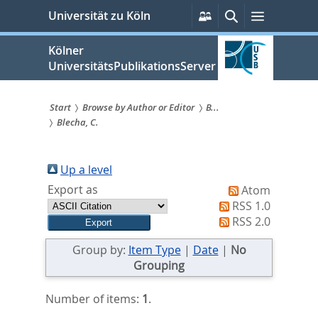
zum
Persönliche
Suche
Menü
Universität zu Köln
Services
Inhalt
springen
Kölner
UniversitätsPublikationsServer
Start
Browse by Author or Editor
B...
Blecha, C.
Sie
sind
Up a level
hier:
Export as
Atom
RSS 1.0
RSS 2.0
Group by:
Item Type
|
Date
|
No
Grouping
Number of items:
1
.