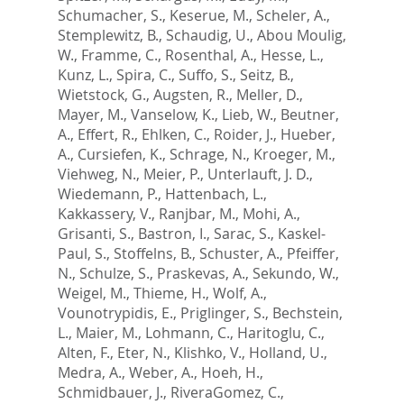
Schumacher, S.
,
Keserue, M.
,
Scheler, A.
,
Stemplewitz, B.
,
Schaudig, U.
,
Abou Moulig,
W.
,
Framme, C.
,
Rosenthal, A.
,
Hesse, L.
,
Kunz, L.
,
Spira, C.
,
Suffo, S.
,
Seitz, B.
,
Wietstock, G.
,
Augsten, R.
,
Meller, D.
,
Mayer, M.
,
Vanselow, K.
,
Lieb, W.
,
Beutner,
A.
,
Effert, R.
,
Ehlken, C.
,
Roider, J.
,
Hueber,
A.
,
Cursiefen, K.
,
Schrage, N.
,
Kroeger, M.
,
Viehweg, N.
,
Meier, P.
,
Unterlauft, J. D.
,
Wiedemann, P.
,
Hattenbach, L.
,
Kakkassery, V.
,
Ranjbar, M.
,
Mohi, A.
,
Grisanti, S.
,
Bastron, I.
,
Sarac, S.
,
Kaskel-
Paul, S.
,
Stoffelns, B.
,
Schuster, A.
,
Pfeiffer,
N.
,
Schulze, S.
,
Praskevas, A.
,
Sekundo, W.
,
Weigel, M.
,
Thieme, H.
,
Wolf, A.
,
Vounotrypidis, E.
,
Priglinger, S.
,
Bechstein,
L.
,
Maier, M.
,
Lohmann, C.
,
Haritoglu, C.
,
Alten, F.
,
Eter, N.
,
Klishko, V.
,
Holland, U.
,
Medra, A.
,
Weber, A.
,
Hoeh, H.
,
Schmidbauer, J.
,
RiveraGomez, C.
,