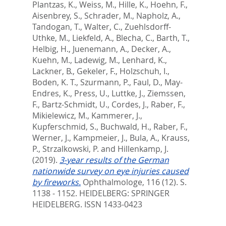
Plantzas, K.
,
Weiss, M.
,
Hille, K.
,
Hoehn, F.
,
Aisenbrey, S.
,
Schrader, M.
,
Napholz, A.
,
Tandogan, T.
,
Walter, C.
,
Zuehlsdorff-
Uthke, M.
,
Liekfeld, A.
,
Blecha, C.
,
Barth, T.
,
Helbig, H.
,
Juenemann, A.
,
Decker, A.
,
Kuehn, M.
,
Ladewig, M.
,
Lenhard, K.
,
Lackner, B.
,
Gekeler, F.
,
Holzschuh, I.
,
Boden, K. T.
,
Szurmann, P.
,
Faul, D.
,
May-
Endres, K.
,
Press, U.
,
Luttke, J.
,
Ziemssen,
F.
,
Bartz-Schmidt, U.
,
Cordes, J.
,
Raber, F.
,
Mikielewicz, M.
,
Kammerer, J.
,
Kupferschmid, S.
,
Buchwald, H.
,
Raber, F.
,
Werner, J.
,
Kampmeier, J.
,
Bula, A.
,
Krauss,
P.
,
Strzalkowski, P.
and
Hillenkamp, J.
(2019).
3-year results of the German
nationwide survey on eye injuries caused
by fireworks.
Ophthalmologe, 116 (12). S.
1138 - 1152.
HEIDELBERG: SPRINGER
HEIDELBERG. ISSN 1433-0423