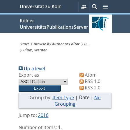
zum
Persönliche
Suche
Menü
Universität zu Köln
Services
Inhalt
springen
Kölner
UniversitätsPublikationsServer
Start
Browse by Author or Editor
B...
Blum, Werner
Sie
sind
Up a level
hier:
Export as
Atom
RSS 1.0
RSS 2.0
Group by:
Item Type
|
Date
|
No
Grouping
Jump to:
2016
Number of items:
1
.