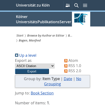
zum
Persönliche
Suche
Menü
Universität zu Köln
Services
Inhalt
springen
Kölner
UniversitätsPublikationsServer
Start
Browse by Author or Editor
B...
Bogen, Manfred
Sie
sind
Up a level
hier:
Export as
Atom
RSS 1.0
RSS 2.0
Group by:
Item Type
|
Date
|
No
Grouping
Jump to:
Book Section
Number of items:
1
.