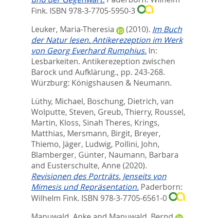
Fink. ISBN 978-3-7705-5950-3
Leuker, Maria-Theresia
(2010).
Im Buch
der Natur lesen. Antikerezeption im Werk
von Georg Everhard Rumphius.
In:
Lesbarkeiten. Antikerezeption zwischen
Barock und Aufklärung.,
pp. 243-268.
Würzburg: Königshausen & Neumann.
Lüthy, Michael
,
Boschung, Dietrich
,
van
Wolputte, Steven
,
Greub, Thierry
,
Roussel,
Martin
,
Kloss, Sinah Theres
,
Krings,
Matthias
,
Mersmann, Birgit
,
Breyer,
Thiemo
,
Jäger, Ludwig
,
Pollini, John
,
Blamberger, Günter
,
Naumann, Barbara
and
Eusterschulte, Anne
(2020).
Revisionen des Porträts. Jenseits von
Mimesis und Repräsentation.
Paderborn:
Wilhelm Fink. ISBN 978-3-7705-6561-0
Manuwald, Anke
and
Manuwald, Bernd