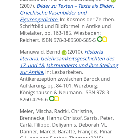
(2007).
Bilder zu Texten – Texte als Bilder.
Griechische Vasenbilder und
Figurengedichte.
In:
Kosmos der Zeichen.
Schriftbild und Bildformel in Antike und
Mitelalter,
pp. 163-185. Wiesbaden:
Reichert. ISBN 978-3-89500-585-5
Manuwald, Bernd
(2010).
Historia
literaria. Gelehrsamkeitsgeschichten des
17. und 18. Jahrhunderts und ihre Stellung
zur Antike.
In:
Lesbarkeiten.
Antikerezeption zwwischen Barock und
Aufklärung,
pp. 84-101. Würzburg:
Königshausen & Neumann. ISBN 978-3-
8260-4296-6
Meier, Mischa
,
Radtki, Christine
,
Brennecke, Hanns Christof
,
Sarris, Peter
,
Carlà, Filippo
,
Deliyannis, Deborah M.
,
Danner, Marcel
,
Baratte, François
,
Pinar