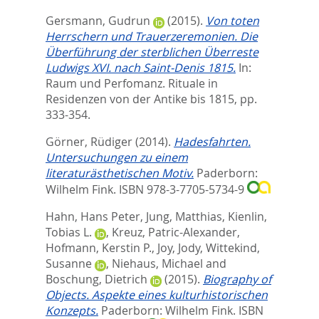
Gersmann, Gudrun
(2015).
Von toten
Herrschern und Trauerzeremonien. Die
Überführung der sterblichen Überreste
Ludwigs XVI. nach Saint-Denis 1815.
In:
Raum und Perfomanz. Rituale in
Residenzen von der Antike bis 1815,
pp.
333-354.
Görner, Rüdiger
(2014).
Hadesfahrten.
Untersuchungen zu einem
literaturästhetischen Motiv.
Paderborn:
Wilhelm Fink. ISBN 978-3-7705-5734-9
Hahn, Hans Peter
,
Jung, Matthias
,
Kienlin,
Tobias L.
,
Kreuz, Patric-Alexander
,
Hofmann, Kerstin P.
,
Joy, Jody
,
Wittekind,
Susanne
,
Niehaus, Michael
and
Boschung, Dietrich
(2015).
Biography of
Objects. Aspekte eines kulturhistorischen
Konzepts.
Paderborn: Wilhelm Fink. ISBN