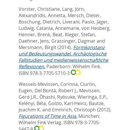
Vorster, Christiane
,
Lang, Jörn
,
Alexandridis, Annetta
,
Mersch, Dieter
,
Boschung, Dietrich
,
Liverani, Paolo
,
Jäger,
Ludwig
,
Catania, Annemarie
,
von Hesberg,
Henner
,
Brenk, Beat
,
Rieger, Stefan
,
Daehner, Jens
,
Grassinger, Dagmar
and
Mersmann, Birgit
(2014).
Formkonstanz
und Bedeutungswandel. Archäologische
Fallstudien und medienwissenschaftliche
Reflexionen.
Paderborn: Wilhelm Fink.
ISBN 978-3-7705-5710-3
Wessels-Mevissen, Corinna
,
Ciurtin,
Eugen
,
Del Bontà, Robert J.
,
Mevissen,
Gerd J.R.
,
Ōhashi, Ryōsuke
,
Wieringa, E.P.
,
Kelényi, Béla
,
Golzio, Karl-Heinz
,
Bautze,
Joachim K.
and
Emmrich, Christoph
(2012).
Figurations of Time in Asia.
München:
Wilhelm Fink Verlag. ISBN 978-3-7705-
5447-8