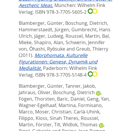
Aesthetic Ideas.
München: Wilhelm Fink
Verlag. ISBN 978-3-7705-5605-2
Blamberger, Günter
,
Boschung, Dietrich
,
Hammerstaedt, Jürgen
,
Gumbrecht, Hans
Ulrich
,
Jäger, Ludwig
,
Roussel, Martin
,
Bal,
Mieke
,
Shapiro, Alan
,
Schwerin, Jennifer
von
,
Ōhashi, Ryōsuke
and
Greub, Thierry
(2011).
Morphomata. Kulturelle
Figurationen: Genese, Dynamik und
Medialität.
Paderborn: Wilhelm Fink
Verlag. ISBN 978-3-7705-5148-4
Blamberger, Günter
,
Tanner, Jakob
,
Jahraus, Oliver
,
Boschung, Dietrich
,
Fögen, Thorsten
,
Baric, Daniel
,
Geng, Yan
,
Wagner-Egelhaaf, Martina
,
Formisano,
Marco
,
Moser, Christian
,
Carlà-Uhink,
Filippo
,
Kloss, Sinah Theres
,
Roussel,
Martin
,
Förster, Till
,
Widlok, Thomas
,