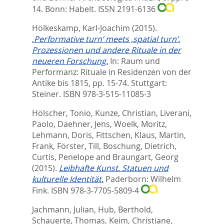
14.
Bonn: Habelt. ISSN 2191-6136
Hölkeskamp, Karl-Joachim
(2015).
‚Performative turn’ meets ‚spatial turn’.
Prozessionen und andere Rituale in der
neueren Forschung.
In:
Raum und
Performanz: Rituale in Residenzen von der
Antike bis 1815,
pp. 15-74. Stuttgart:
Steiner. ISBN 978-3-515-11085-3
Hölscher, Tonio
,
Kunze, Christian
,
Liverani,
Paolo
,
Daehner, Jens
,
Woelk, Moritz
,
Lehmann, Doris
,
Fittschen, Klaus
,
Martin,
Frank
,
Förster, Till
,
Boschung, Dietrich
,
Curtis, Penelope
and
Braungart, Georg
(2015).
Leibhafte Kunst. Statuen und
kulturelle Identität.
Paderborn: Wilhelm
Fink. ISBN 978-3-7705-5809-4
Jachmann, Julian
,
Hub, Berthold
,
Schauerte, Thomas
,
Keim, Christiane
,