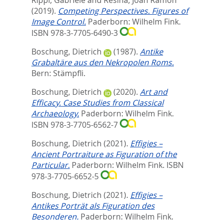
Rippl, Gabriele
and
Resina, Joan Ramon
(2019).
Competing Perspectives. Figures of
Image Control.
Paderborn: Wilhelm Fink.
ISBN 978-3-7705-6490-3
Boschung, Dietrich
(1987).
Antike
Grabaltäre aus den Nekropolen Roms.
Bern: Stämpfli.
Boschung, Dietrich
(2020).
Art and
Efficacy. Case Studies from Classical
Archaeology.
Paderborn: Wilhelm Fink.
ISBN 978-3-7705-6562-7
Boschung, Dietrich
(2021).
Effigies –
Ancient Portraiture as Figuration of the
Particular.
Paderborn: Wilhelm Fink. ISBN
978-3-7705-6652-5
Boschung, Dietrich
(2021).
Effigies –
Antikes Porträt als Figuration des
Besonderen.
Paderborn: Wilhelm Fink.