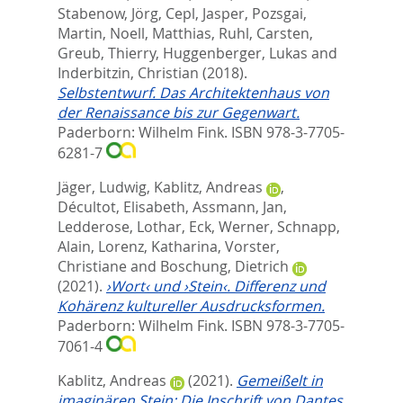
Stabenow, Jörg
,
Cepl, Jasper
,
Pozsgai,
Martin
,
Noell, Matthias
,
Ruhl, Carsten
,
Greub, Thierry
,
Huggenberger, Lukas
and
Inderbitzin, Christian
(2018).
Selbstentwurf. Das Architektenhaus von
der Renaissance bis zur Gegenwart.
Paderborn: Wilhelm Fink. ISBN 978-3-7705-
6281-7
Jäger, Ludwig
,
Kablitz, Andreas
,
Décultot, Elisabeth
,
Assmann, Jan
,
Ledderose, Lothar
,
Eck, Werner
,
Schnapp,
Alain
,
Lorenz, Katharina
,
Vorster,
Christiane
and
Boschung, Dietrich
(2021).
›Wort‹ und ›Stein‹. Differenz und
Kohärenz kultureller Ausdrucksformen.
Paderborn: Wilhelm Fink. ISBN 978-3-7705-
7061-4
Kablitz, Andreas
(2021).
Gemeißelt in
imaginären Stein: Die Inschrift von Dantes