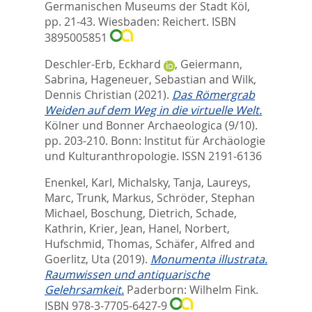
Germanischen Museums der Stadt Köl,
pp. 21-43. Wiesbaden: Reichert. ISBN
3895005851
Deschler-Erb, Eckhard
,
Geiermann,
Sabrina
,
Hageneuer, Sebastian
and
Wilk,
Dennis Christian
(2021).
Das Römergrab
Weiden auf dem Weg in die virtuelle Welt.
Kölner und Bonner Archaeologica (9/10).
pp. 203-210.
Bonn: Institut für Archäologie
und Kulturanthropologie. ISSN 2191-6136
Enenkel, Karl
,
Michalsky, Tanja
,
Laureys,
Marc
,
Trunk, Markus
,
Schröder, Stephan
Michael
,
Boschung, Dietrich
,
Schade,
Kathrin
,
Krier, Jean
,
Hanel, Norbert
,
Hufschmid, Thomas
,
Schäfer, Alfred
and
Goerlitz, Uta
(2019).
Monumenta illustrata.
Raumwissen und antiquarische
Gelehrsamkeit.
Paderborn: Wilhelm Fink.
ISBN 978-3-7705-6427-9