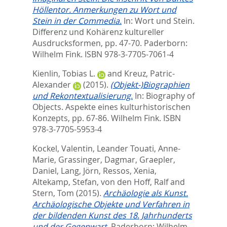
Höllentor. Anmerkungen zu Wort und
Stein in der Commedia.
In:
Wort und Stein.
Differenz und Kohärenz kultureller
Ausdrucksformen,
pp. 47-70. Paderborn:
Wilhelm Fink. ISBN 978-3-7705-7061-4
Kienlin, Tobias L.
and
Kreuz, Patric-
Alexander
(2015).
(Objekt-)Biographien
und Rekontextualisierung.
In:
Biography of
Objects. Aspekte eines kulturhistorischen
Konzepts,
pp. 67-86. Wilhelm Fink. ISBN
978-3-7705-5953-4
Kockel, Valentin
,
Leander Touati, Anne-
Marie
,
Grassinger, Dagmar
,
Graepler,
Daniel
,
Lang, Jörn
,
Ressos, Xenia
,
Altekamp, Stefan
,
von den Hoff, Ralf
and
Stern, Tom
(2015).
Archäologie als Kunst.
Archäologische Objekte und Verfahren in
der bildenden Kunst des 18. Jahrhunderts
und der Gegenwart.
Paderborn: Wilhelm