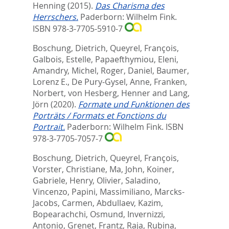
Henning
(2015).
Das Charisma des
Herrschers.
Paderborn: Wilhelm Fink.
ISBN 978-3-7705-5910-7
Boschung, Dietrich
,
Queyrel, François
,
Galbois, Estelle
,
Papaefthymiou, Eleni
,
Amandry, Michel
,
Roger, Daniel
,
Baumer,
Lorenz E.
,
De Pury-Gysel, Anne
,
Franken,
Norbert
,
von Hesberg, Henner
and
Lang,
Jörn
(2020).
Formate und Funktionen des
Porträts / Formats et Fonctions du
Portrait.
Paderborn: Wilhelm Fink. ISBN
978-3-7705-7057-7
Boschung, Dietrich
,
Queyrel, François
,
Vorster, Christiane
,
Ma, John
,
Koiner,
Gabriele
,
Henry, Olivier
,
Saladino,
Vincenzo
,
Papini, Massimiliano
,
Marcks-
Jacobs, Carmen
,
Abdullaev, Kazim
,
Bopearachchi, Osmund
,
Invernizzi,
Antonio
,
Grenet, Frantz
,
Raja, Rubina
,