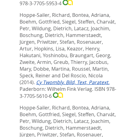
978-3-7705-5953-4
Hoppe-Sailer, Richard
,
Bontea, Adriana
,
Boehm, Gottfried
,
Siegel, Steffen
,
Charvát,
Petr
,
Wildung, Dietrich
,
Latacz, Joachim
,
Boschung, Dietrich
,
Hammerstaedt,
Jürgen
,
Priwitzer, Stefan
,
Rosenauer,
Artur
,
Hopkins, Lisa
,
Keazor, Henry
,
Hakutani, Yoshinobu
,
Braungart, Georg
,
Zweite, Armin
,
Greub, Thierry
,
Jacobus,
Mary
,
Dobbe, Martina
,
Roussel, Martin
,
Speck, Reiner
and
Del Roscio, Nicola
(2014).
Cy Twombly. Bild, Text, Paratext.
Paderborn: Wilhelm Fink Verlag. ISBN 978-
3-7705-5610-6
Hoppe-Sailer, Richard
,
Bontea, Adriana
,
Boehm, Gottfried
,
Siegel, Steffen
,
Charvát,
Petr
,
Wildung, Dietrich
,
Latacz, Joachim
,
Boschung, Dietrich
,
Hammerstaedt,
Jürgen
,
Priwitzer, Stefan
,
Rosenauer,