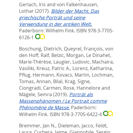
Gerlach, Iris
and
von Falkenhausen,
Lothar
(2017).
Bilder der Macht. Das
griechische Porträt und seine
Verwendung in der antiken Welt.
Paderborn: Wilhelm Fink. ISBN 978-3-7705-
6126-1
Boschung, Dietrich
,
Queyrel, François
,
von
den Hoff, Ralf
,
Belzic, Morgan
,
Le Dinahet,
Marie-Thérèse
,
Laugier, Ludovic
,
Machaira,
Vasiliki
,
Kreuz, Patric A.
,
Lorenz, Katharina
,
Pflug, Hermann
,
Kovacs, Martin
,
Lochman,
Tomas
,
Annan, Bilal
,
Krag, Signe
,
Ciongradi, Carmen
,
Rose, Hannelore
and
Mägele, Semra
(2019).
Porträt als
Massenphänomen / Le Portrait comme
Phénomène de Masse.
Paderborn:
Wilhelm Fink. ISBN 978-3-7705-6422-4
Bremmer, Jan N.
,
Dieleman, Jacco
,
Feldt,
Laura
,
Curbera, Jaime
,
Giannobile, Sergio
,