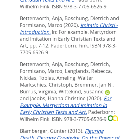
Wilhelm Fink. ISBN 978-3-7705-6526-9
Bettenworth, Anja
,
Boschung, Dietrich
and
Formisano, Marco
(2020).
Imitatio Christi -
Introduction.
In:
For example. Martyrdom
and Imitation in Early Christian Texts and
Art,
pp. 7-12. Paderborn: Fink. ISBN 978-3-
7705-6526-9
Bettenworth, Anja
,
Boschung, Dietrich
,
Formisano, Marco
,
Langlands, Rebecca
,
Nicklas, Tobias
,
Ameling, Walter
,
Markschies, Christoph
,
Bremmer, Jan N.
,
Burrus, Virginia
,
Wittekind, Susanne
and
Jacobs, Hanna Christine
(2020).
For
Example. Martyrdom and Imitation in
Early Christian Texts and Art.
Paderborn:
Wilhelm Fink. ISBN 978-3-7705-6526-9
Blamberger, Günter
(2013).
Figuring
Death, Figuring Creativity: On the Power of