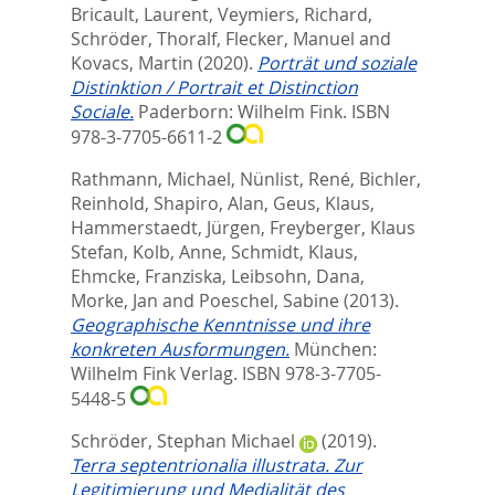
Bricault, Laurent
,
Veymiers, Richard
,
Schröder, Thoralf
,
Flecker, Manuel
and
Kovacs, Martin
(2020).
Porträt und soziale
Distinktion / Portrait et Distinction
Sociale.
Paderborn: Wilhelm Fink. ISBN
978-3-7705-6611-2
Rathmann, Michael
,
Nünlist, René
,
Bichler,
Reinhold
,
Shapiro, Alan
,
Geus, Klaus
,
Hammerstaedt, Jürgen
,
Freyberger, Klaus
Stefan
,
Kolb, Anne
,
Schmidt, Klaus
,
Ehmcke, Franziska
,
Leibsohn, Dana
,
Morke, Jan
and
Poeschel, Sabine
(2013).
Geographische Kenntnisse und ihre
konkreten Ausformungen.
München:
Wilhelm Fink Verlag. ISBN 978-3-7705-
5448-5
Schröder, Stephan Michael
(2019).
Terra septentrionalia illustrata. Zur
Legitimierung und Medialität des