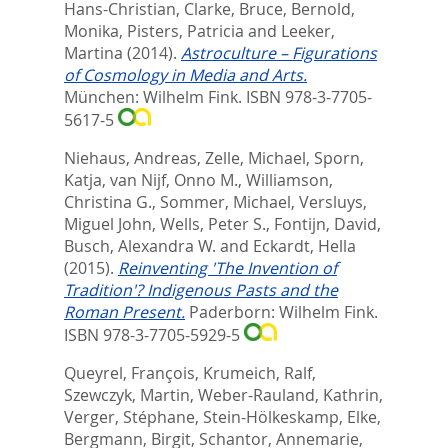
Hans-Christian
,
Clarke, Bruce
,
Bernold,
Monika
,
Pisters, Patricia
and
Leeker,
Martina
(2014).
Astroculture – Figurations
of Cosmology in Media and Arts.
München: Wilhelm Fink. ISBN 978-3-7705-
5617-5
Niehaus, Andreas
,
Zelle, Michael
,
Sporn,
Katja
,
van Nijf, Onno M.
,
Williamson,
Christina G.
,
Sommer, Michael
,
Versluys,
Miguel John
,
Wells, Peter S.
,
Fontijn, David
,
Busch, Alexandra W.
and
Eckardt, Hella
(2015).
Reinventing 'The Invention of
Tradition'? Indigenous Pasts and the
Roman Present.
Paderborn: Wilhelm Fink.
ISBN 978-3-7705-5929-5
Queyrel, François
,
Krumeich, Ralf
,
Szewczyk, Martin
,
Weber-Rauland, Kathrin
,
Verger, Stéphane
,
Stein-Hölkeskamp, Elke
,
Bergmann, Birgit
,
Schantor, Annemarie
,