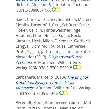
Richartz-Museum & Fondation Corboud.
ISBN 3-938800-16-X
Baier, Christof
,
Fitzner, Sebastian
,
Melters,
Monika
,
Hasenhütl, Gert
,
Schürer, Oliver
,
Höfler, Carolin
,
Hinterwaldner, Inge
,
Haberer, Lilian
,
Hnilica, Sonja
,
Heck,
Karsten
,
Heck, Kilian
,
Dirmoser, Gerhard
,
Lengyel, Dominik
,
Toulouse, Catherine
,
Prahl, Sigrun
,
Jachmann, Julian
and
Kobe,
Alexander
(2013).
Diagrammatik der
Architektur.
München: Wilhelm Fink
Verlag. ISBN 978-3-7705-5520-8
Barbanera, Marcello
(2013).
The Envy of
Daedalus. Essay on the Artist as
Murderer.
München: Wilhelm Fink Verlag.
ISBN 978-3-7705-5604-5
Bergdolt, Klaus
,
Blamberger, Günter
,
Moll,
Björn
,
Rütten, Thomas
,
Jäger, Ludwig
,