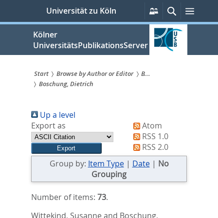
zum
Persönliche
Suche
Menü
Universität zu Köln
Services
Inhalt
springen
Kölner
UniversitätsPublikationsServer
Start
Browse by Author or Editor
B...
Boschung, Dietrich
Sie
sind
Up a level
hier:
Export as
Atom
RSS 1.0
RSS 2.0
Group by:
Item Type
|
Date
|
No
Grouping
Number of items:
73
.
Wittekind, Susanne
and
Boschung,