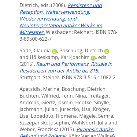
Dietrich
, eds.
(2008).
Persistenz und
Rezeption. Weiterverwendung,
Wiederverwendung, und
Neuinterpretation antiker Werke im
Mittelalter.
Wiesbaden: Reichert. ISBN 978-
3-89500-622-7
Sode, Claudia
,
Boschung, Dietrich
and
Hölkeskamp, Karl-Joachim
, eds.
(2015).
Raum und Performanz. Rituale in
Residenzen von der Antike bis 815.
Stuttgart: Steiner. ISBN 978-3-515-11082-2
Apatsidis, Marina
,
Boschung, Dietrich
,
Büchten, Wilfried
,
Fenn, Nina
,
Freitäger,
Andreas
,
Giertz, Jasmin
,
Hedtke, Sibylle
,
Jachmann, Julian
,
Jureczko, Lisa
,
Kröger,
Lisa
,
Lopedoto, Filomena
,
Mägele, Semra
,
Szczepanski, Josephin
,
Wahlsdorf, Julia
and
Weber, Franziska
(2013).
Piranesis Antike.
Befund und Polemik.
Köln: Verlag Wallraf-