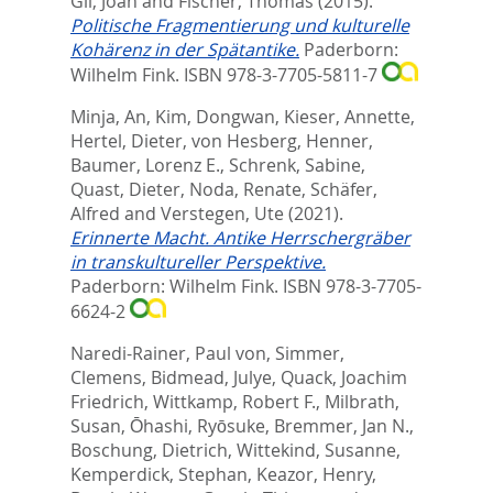
Gil, Joan
and
Fischer, Thomas
(2015).
Politische Fragmentierung und kulturelle
Kohärenz in der Spätantike.
Paderborn:
Wilhelm Fink. ISBN 978-3-7705-5811-7
Minja, An
,
Kim, Dongwan
,
Kieser, Annette
,
Hertel, Dieter
,
von Hesberg, Henner
,
Baumer, Lorenz E.
,
Schrenk, Sabine
,
Quast, Dieter
,
Noda, Renate
,
Schäfer,
Alfred
and
Verstegen, Ute
(2021).
Erinnerte Macht. Antike Herrschergräber
in transkultureller Perspektive.
Paderborn: Wilhelm Fink. ISBN 978-3-7705-
6624-2
Naredi-Rainer, Paul von
,
Simmer,
Clemens
,
Bidmead, Julye
,
Quack, Joachim
Friedrich
,
Wittkamp, Robert F.
,
Milbrath,
Susan
,
Ōhashi, Ryōsuke
,
Bremmer, Jan N.
,
Boschung, Dietrich
,
Wittekind, Susanne
,
Kemperdick, Stephan
,
Keazor, Henry
,