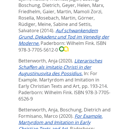
Boschung, Dietrich
,
Geyer, Helen
,
Marx,
Friedhelm
,
Gaier, Martin
,
Mamoli Zorzi,
Rosella
,
Mosebach, Martin
,
Görner,
Rüdiger
,
Meine, Sabine
and
Settis,
Salvatore
(2014).
Auf schwankendem
Grund. Dekadenz und Tod im Venedig der
Moderne.
Paderborn: Wilhelm Fink. ISBN
978-3-7705-5612-0
Bettenworth, Anja
(2020).
Literarisches
Schaffen als imitatio Christi in der
Augustinusvita des Possidius.
In:
For
Example. Martyrdom and Imitation in
Early Christian Texts and Art,
pp. 193-214.
Paderborn: Wilhelm Fink. ISBN 978-3-7705-
6526-9
Bettenworth, Anja
,
Boschung, Dietrich
and
Formisano, Marco
(2020).
For Example.
Martyrdom and Imitation in Early
Christian Texts and Art.
Paderborn: