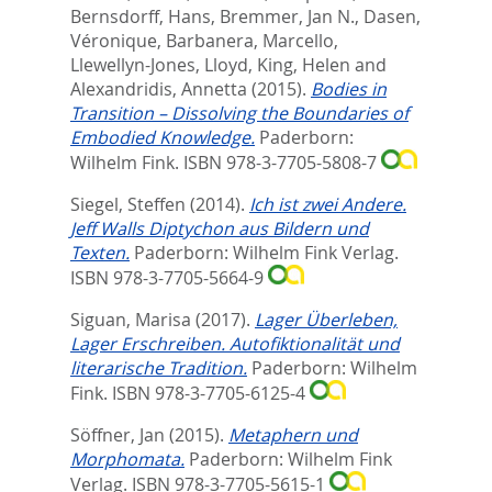
Bernsdorff, Hans
,
Bremmer, Jan N.
,
Dasen,
Véronique
,
Barbanera, Marcello
,
Llewellyn-Jones, Lloyd
,
King, Helen
and
Alexandridis, Annetta
(2015).
Bodies in
Transition – Dissolving the Boundaries of
Embodied Knowledge.
Paderborn:
Wilhelm Fink. ISBN 978-3-7705-5808-7
Siegel, Steffen
(2014).
Ich ist zwei Andere.
Jeff Walls Diptychon aus Bildern und
Texten.
Paderborn: Wilhelm Fink Verlag.
ISBN 978-3-7705-5664-9
Siguan, Marisa
(2017).
Lager Überleben,
Lager Erschreiben. Autofiktionalität und
literarische Tradition.
Paderborn: Wilhelm
Fink. ISBN 978-3-7705-6125-4
Söffner, Jan
(2015).
Metaphern und
Morphomata.
Paderborn: Wilhelm Fink
Verlag. ISBN 978-3-7705-5615-1