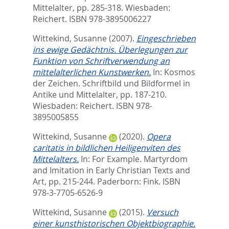
Mittelalter,
pp. 285-318. Wiesbaden:
Reichert. ISBN ‎978-3895006227
Wittekind, Susanne
(2007).
Eingeschrieben
ins ewige Gedächtnis. Überlegungen zur
Funktion von Schriftverwendung an
mittelalterlichen Kunstwerken.
In:
Kosmos
der Zeichen. Schriftbild und Bildformel in
Antike und Mittelalter,
pp. 187-210.
Wiesbaden: Reichert. ISBN ‎978-
3895005855
Wittekind, Susanne
(2020).
Opera
caritatis in bildlichen Heiligenviten des
Mittelalters.
In:
For Example. Martyrdom
and Imitation in Early Christian Texts and
Art,
pp. 215-244. Paderborn: Fink. ISBN
978-3-7705-6526-9
Wittekind, Susanne
(2015).
Versuch
einer kunsthistorischen Objektbiographie.