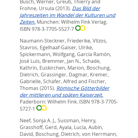
Busch, Werner
,
Greub, Thierry
and
Frohne, Ursula
(2013).
Das Bild der
Jahreszeiten im Wandel der Kulturen und
Zeiten.
München: Wilhelm Fink Verlag.
ISBN 978-3-7705-5527-7
Naumann-Steckner, Friederike
,
Vlizos,
Stavros
,
Egelhaaf-Gaiser, Ulrike
,
Spickermann, Wolfgang
,
García Ramón,
José Luis
,
Bremmer, Jan N.
,
Schade,
Kathrin
,
Euskirchen, Marion
,
Boschung,
Dietrich
,
Grassinger, Dagmar
,
Kremer,
Gabrielle
,
Schäfer, Alfred
and
Fischer,
Thomas
(2015).
Römische Götterbilder
der mittleren und späten Kaiserzeit.
Paderborn: Wilhelm Fink. ISBN 978-3-7705-
5727-1
Neef, Sonja A. J.
,
Sussman, Henry
,
Grasshoff, Gerd
,
Ayala, Lucía
,
Aubin,
David
,
Boschung, Dietrich
,
von Herrmann,