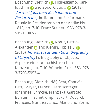
Boschung, Dietrich
,
Hölkeskamp, Karl-
Joachim
and
Sode, Claudia
(2015).
Vorwort [aus dem Buch Raum und
Performanz].
In:
Raum und Performanz.
Rituale in Residenzen von der Antike bis
1815,
pp. 7-10. Franz Steiner. ISBN 978-3-
515-11082-2
Boschung, Dietrich
,
Kreuz, Patric-
Alexander
and
Kienlin, Tobias L.
(2015).
Vorwort [aus dem Buch Biography
of Objects].
In:
Biography of Objects.
Aspekte eines kulturhistorischen
Konzepts,
pp. 7-10. Wilhelm Fink. ISBN 978-
3-7705-5953-4
Boschung, Dietrich
,
Näf, Beat
,
Charvát,
Petr
,
Breyer, Francis
,
Harnischfeger,
Johannes
,
Ehmcke, Franziska
,
Garstad,
Benjamin
,
Schütrumpf, Eckart
,
Queyrel,
François
,
Günther, Linda-Marie
and
Börm,