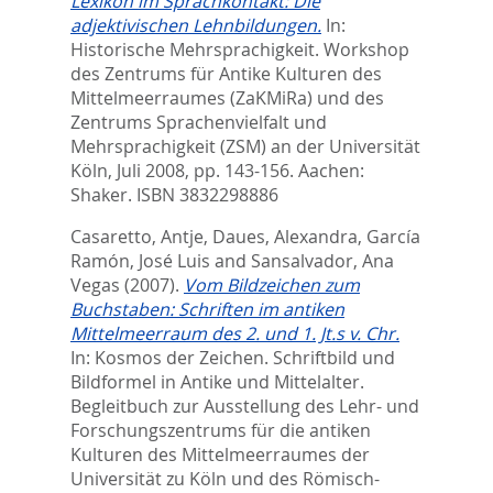
Lexikon im Sprachkontakt: Die
adjektivischen Lehnbildungen.
In:
Historische Mehrsprachigkeit. Workshop
des Zentrums für Antike Kulturen des
Mittelmeerraumes (ZaKMiRa) und des
Zentrums Sprachenvielfalt und
Mehrsprachigkeit (ZSM) an der Universität
Köln, Juli 2008,
pp. 143-156. Aachen:
Shaker. ISBN 3832298886
Casaretto, Antje
,
Daues, Alexandra
,
García
Ramón, José Luis
and
Sansalvador, Ana
Vegas
(2007).
Vom Bildzeichen zum
Buchstaben: Schriften im antiken
Mittelmeerraum des 2. und 1. Jt.s v. Chr.
In:
Kosmos der Zeichen. Schriftbild und
Bildformel in Antike und Mittelalter.
Begleitbuch zur Ausstellung des Lehr- und
Forschungszentrums für die antiken
Kulturen des Mittelmeerraumes der
Universität zu Köln und des Römisch-