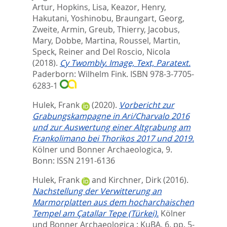
Artur
,
Hopkins, Lisa
,
Keazor, Henry
,
Hakutani, Yoshinobu
,
Braungart, Georg
,
Zweite, Armin
,
Greub, Thierry
,
Jacobus,
Mary
,
Dobbe, Martina
,
Roussel, Martin
,
Speck, Reiner
and
Del Roscio, Nicola
(2018).
Cy Twombly. Image, Text, Paratext.
Paderborn: Wilhelm Fink. ISBN 978-3-7705-
6283-1
Hulek, Frank
(2020).
Vorbericht zur
Grabungskampagne in Ari/Charvalo 2016
und zur Auswertung einer Altgrabung am
Frankolimano bei Thorikos 2017 und 2019.
Kölner und Bonner Archaeologica, 9.
Bonn: ISSN 2191-6136
Hulek, Frank
and
Kirchner, Dirk
(2016).
Nachstellung der Verwitterung an
Marmorplatten aus dem hocharchaischen
Tempel am Çatallar Tepe (Türkei).
Kölner
und Bonner Archaeologica : KuBA, 6. pp. 5-