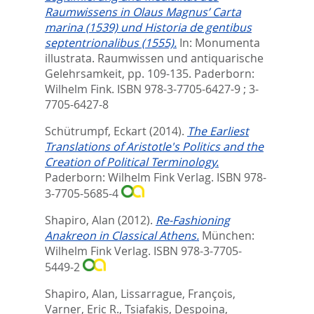
Raumwissens in Olaus Magnus’ Carta
marina (1539) und Historia de gentibus
septentrionalibus (1555).
In:
Monumenta
illustrata. Raumwissen und antiquarische
Gelehrsamkeit,
pp. 109-135. Paderborn:
Wilhelm Fink. ISBN 978-3-7705-6427-9 ; 3-
7705-6427-8
Schütrumpf, Eckart
(2014).
The Earliest
Translations of Aristotle's Politics and the
Creation of Political Terminology.
Paderborn: Wilhelm Fink Verlag. ISBN 978-
3-7705-5685-4
Shapiro, Alan
(2012).
Re-Fashioning
Anakreon in Classical Athens.
München:
Wilhelm Fink Verlag. ISBN 978-3-7705-
5449-2
Shapiro, Alan
,
Lissarrague, François
,
Varner, Eric R.
,
Tsiafakis, Despoina
,