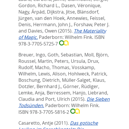
Gordon, Richard L.
,
Dasen, Véronique
,
Nagy, Árpád
,
Dijkstra, Jitse
,
Blänsdorf,
Jürgen
,
van den Hoek, Annewies
,
Feissel,
Denis
,
Herrmann, John J.
,
Forshaw, Peter J.
and
Davies, Owen
(2015).
The Materiality
of Magic.
Paderborn: Wilhelm Fink. ISBN
978-3-7705-5725-7
Breuer, Ingo
,
Goth, Sebastian
,
Moll, Björn
,
Roussel, Martin
,
Peters, Ursula
,
Drux,
Rudolf
,
Macho, Thomas
,
Vosskamp,
Wilhelm
,
Lewis, Alison
,
Hohlweck, Patrick
,
Boschung, Dietrich
,
Müller-Salget, Klaus
,
Dotzler, Bernhard J.
,
Görner, Rüdiger
,
Lemke, Anja
,
Berressem, Hanjo
,
Liebrand,
Claudia
and
Port, Ulrich
(2015).
Die Sieben
Todsünden.
Paderborn: Wilhelm Fink.
ISBN 978-3-7705-5816-2
Casaretto, Antje
(2011).
Das gotische