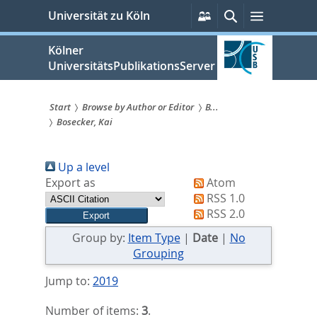
zum
Persönliche
Suche
Menü
Universität zu Köln
Services
Inhalt
springen
Kölner
UniversitätsPublikationsServer
Start
Browse by Author or Editor
B...
Bosecker, Kai
Sie
sind
Up a level
hier:
Export as
Atom
RSS 1.0
RSS 2.0
Group by:
Item Type
|
Date
|
No
Grouping
Jump to:
2019
Number of items:
3
.