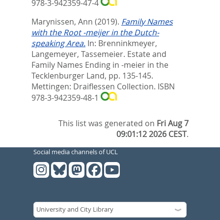
978-3-942359-47-4
Marynissen, Ann
(2019).
Family Names
with the Root -meijer in the Dutch-
speaking Area.
In:
Brenninkmeyer,
Langemeyer, Tassemeier. Estate and
Family Names Ending in -meier in the
Tecklenburger Land,
pp. 135-145.
Mettingen: Draiflessen Collection. ISBN
978-3-942359-48-1
This list was generated on
Fri Aug 7
09:01:12 2026 CEST
.
Social media channels of UCL