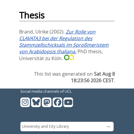
Thesis
Brand, Ulrike
(2002).
Zur Rolle von
CLAVATA3 bei der Regulation des
Stammzellschicksals im Sproßmeristem
von Arabidopsis thaliana.
PhD thesis,
Universität zu Köln.
This list was generated on
Sat Aug 8
18:23:56 2026 CEST
.
Social media channels of UCL