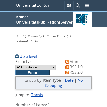
zum
Persönliche
Suche
Menü
Universität zu Köln
Services
Inhalt
springen
Kölner
UniversitätsPublikationsServer
Start
Browse by Author or Editor
B...
Brand, Ulrike
Sie
sind
Up a level
hier:
Export as
Atom
RSS 1.0
RSS 2.0
Group by:
Item Type
|
Date
|
No
Grouping
Jump to:
Thesis
Number of items:
1
.