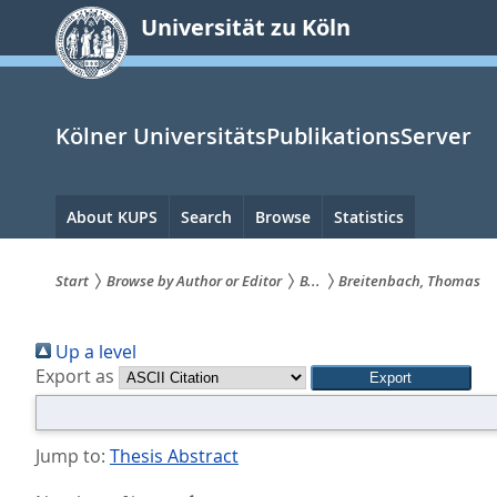
zum
Universität zu Köln
Inhalt
springen
Kölner UniversitätsPublikationsServer
Hauptnavigation
About KUPS
Search
Browse
Statistics
Start
Browse by Author or Editor
B...
Breitenbach, Thomas
Sie
Up a level
sind
Export as
hier:
Jump to:
Thesis Abstract