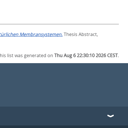
atürlichen Membransystemen.
Thesis Abstract,
his list was generated on
Thu Aug 6 22:30:10 2026 CEST
.