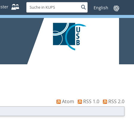
Suche
ster
Suche
Sprache
in
wechseln
KUPS
Atom
RSS 1.0
RSS 2.0