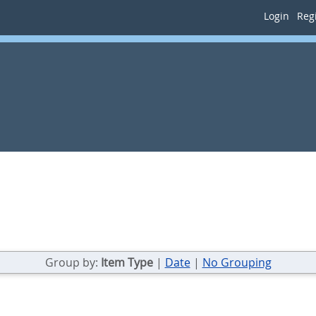
Login
Regi
Group by:
Item Type
|
Date
|
No Grouping