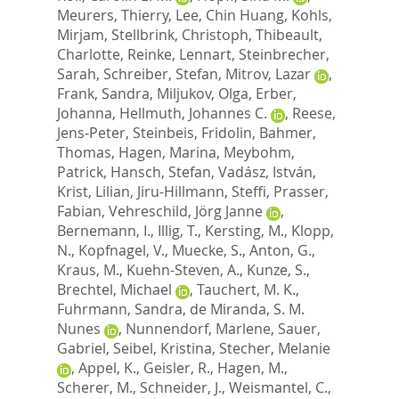
Meurers, Thierry
,
Lee, Chin Huang
,
Kohls,
Mirjam
,
Stellbrink, Christoph
,
Thibeault,
Charlotte
,
Reinke, Lennart
,
Steinbrecher,
Sarah
,
Schreiber, Stefan
,
Mitrov, Lazar
,
Frank, Sandra
,
Miljukov, Olga
,
Erber,
Johanna
,
Hellmuth, Johannes C.
,
Reese,
Jens-Peter
,
Steinbeis, Fridolin
,
Bahmer,
Thomas
,
Hagen, Marina
,
Meybohm,
Patrick
,
Hansch, Stefan
,
Vadász, István
,
Krist, Lilian
,
Jiru-Hillmann, Steffi
,
Prasser,
Fabian
,
Vehreschild, Jörg Janne
,
Bernemann, I.
,
Illig, T.
,
Kersting, M.
,
Klopp,
N.
,
Kopfnagel, V.
,
Muecke, S.
,
Anton, G.
,
Kraus, M.
,
Kuehn-Steven, A.
,
Kunze, S.
,
Brechtel, Michael
,
Tauchert, M. K.
,
Fuhrmann, Sandra
,
de Miranda, S. M.
Nunes
,
Nunnendorf, Marlene
,
Sauer,
Gabriel
,
Seibel, Kristina
,
Stecher, Melanie
,
Appel, K.
,
Geisler, R.
,
Hagen, M.
,
Scherer, M.
,
Schneider, J.
,
Weismantel, C.
,