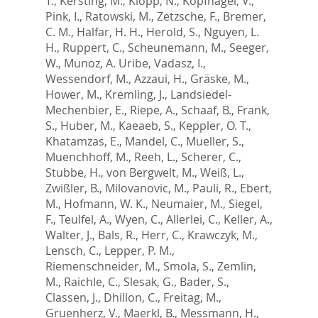
T.
,
Kersting, M.
,
Klopp, N.
,
Kopfnagel, V.
,
Pink, I.
,
Ratowski, M.
,
Zetzsche, F.
,
Bremer,
C. M.
,
Halfar, H. H.
,
Herold, S.
,
Nguyen, L.
H.
,
Ruppert, C.
,
Scheunemann, M.
,
Seeger,
W.
,
Munoz, A. Uribe
,
Vadasz, I.
,
Wessendorf, M.
,
Azzaui, H.
,
Gräske, M.
,
Hower, M.
,
Kremling, J.
,
Landsiedel-
Mechenbier, E.
,
Riepe, A.
,
Schaaf, B.
,
Frank,
S.
,
Huber, M.
,
Kaeaeb, S.
,
Keppler, O. T.
,
Khatamzas, E.
,
Mandel, C.
,
Mueller, S.
,
Muenchhoff, M.
,
Reeh, L.
,
Scherer, C.
,
Stubbe, H.
,
von Bergwelt, M.
,
Weiß, L.
,
Zwißler, B.
,
Milovanovic, M.
,
Pauli, R.
,
Ebert,
M.
,
Hofmann, W. K.
,
Neumaier, M.
,
Siegel,
F.
,
Teulfel, A.
,
Wyen, C.
,
Allerlei, C.
,
Keller, A.
,
Walter, J.
,
Bals, R.
,
Herr, C.
,
Krawczyk, M.
,
Lensch, C.
,
Lepper, P. M.
,
Riemenschneider, M.
,
Smola, S.
,
Zemlin,
M.
,
Raichle, C.
,
Slesak, G.
,
Bader, S.
,
Classen, J.
,
Dhillon, C.
,
Freitag, M.
,
Gruenherz, V.
,
Maerkl, B.
,
Messmann, H.
,