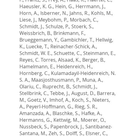
Haeusler, K. G.
,
Hein, G.
,
Herrmann, J.
,
Horn, A.
,
Isberner, N.
,
Jahns, R.
,
Kohls, M.
,
Liese, J.
,
Meybohm, P.
,
Morbach, C.
,
Schmidt, J.
,
Schulze, P.
,
Stoerk, S.
,
Weissbrich, B.
,
Brinkmann, F.
,
Brueggemann, Y.
,
Gambichler, T.
,
Hellwig,
K.
,
Luecke, T.
,
Reinacher-Schick, A.
,
Schmidt, W. E.
,
Schuette, C.
,
Steinmann, E.
,
Reyes, C. Torres
,
Alsaad, K.
,
Berger, B.
,
Hamelmann, E.
,
Heidenreich, H.
,
Hornberg, C.
,
Kulamadayil-Heidenreich, N.
S. A.
,
Maasjosthusmann, P.
,
Muna, A.
,
Olariu, C.
,
Ruprecht, B.
,
Schmidt, J.
,
Stellbrink, C.
,
Tebbe, J.
,
August, D.
,
Barrera,
M.
,
Goetz, V.
,
Imhof, A.
,
Koch, S.
,
Nieters,
A.
,
Peyerl-Hoffmann, G.
,
Rieg, S. R.
,
Amanzada, A.
,
Blaschke, S.
,
Hafke, A.
,
Hermanns, G.
,
Kettwig, M.
,
Moerer, O.
,
Nussbeck, S.
,
Papenbrock, J.
,
Santibanez-
Santana, M.
,
Zeh, S.
,
Dolff, S.
,
Elsner, C.
,