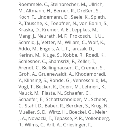
Roemmele, C.
,
Steinbrecher, M.
,
Ullrich,
M.
,
Altmann, H.
,
Berner, R.
,
Dreßen, S.
,
Koch, T.
,
Lindemann, D.
,
Seele, K.
,
Spieth,
P.
,
Tausche, K.
,
Toepfner, N.
,
von Bonin, S.
,
Kraska, D.
,
Kremer, A. E.
,
Leppkes, M.
,
Mang, J.
,
Neurath, M. F.
,
Prokosch, H. U.
,
Schmid, J.
,
Vetter, M.
,
Willam, C.
,
Wolf, K.
,
Addo, M.
,
Engels, A. L. F.
,
Jarczak, D.
,
Kerinn, M.
,
Kluge, S.
,
Kobbe, R.
,
Roedl, K.
,
Schlesner, C.
,
Shamsrizi, P.
,
Zeller, T.
,
Arendt, C.
,
Bellinghausen, C.
,
Cremer, S.
,
Groh, A.
,
Gruenewaldt, A.
,
Khodamoradi,
Y.
,
Klinsing, S.
,
Rohde, G.
,
Vehreschild, M.
,
Vogl, T.
,
Becker, K.
,
Doerr, M.
,
Lehnert, K.
,
Nauck, M.
,
Piasta, N.
,
Schaefer, C.
,
Schaefer, E.
,
Schattschneider, M.
,
Scheer,
C.
,
Stahl, D.
,
Baber, R.
,
Bercker, S.
,
Krug, N.
,
Mueller, S. D.
,
Wirtz, H.
,
Boeckel, G.
,
Meier,
J. A.
,
Nowacki, T.
,
Tepasse, P. R.
,
Vollenberg,
R.
,
Wilms, C.
,
Arlt, A.
,
Griesinger, F.
,