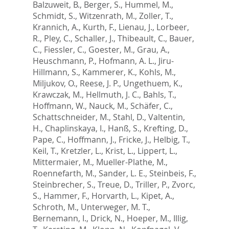
Balzuweit, B.
,
Berger, S.
,
Hummel, M.
,
Schmidt, S.
,
Witzenrath, M.
,
Zoller, T.
,
Krannich, A.
,
Kurth, F.
,
Lienau, J.
,
Lorbeer,
R.
,
Pley, C.
,
Schaller, J.
,
Thibeault, C.
,
Bauer,
C.
,
Fiessler, C.
,
Goester, M.
,
Grau, A.
,
Heuschmann, P.
,
Hofmann, A. L.
,
Jiru-
Hillmann, S.
,
Kammerer, K.
,
Kohls, M.
,
Miljukov, O.
,
Reese, J. P.
,
Ungethuem, K.
,
Krawczak, M.
,
Hellmuth, J. C.
,
Bahls, T.
,
Hoffmann, W.
,
Nauck, M.
,
Schäfer, C.
,
Schattschneider, M.
,
Stahl, D.
,
Valtentin,
H.
,
Chaplinskaya, I.
,
Hanß, S.
,
Krefting, D.
,
Pape, C.
,
Hoffmann, J.
,
Fricke, J.
,
Helbig, T.
,
Keil, T.
,
Kretzler, L.
,
Krist, L.
,
Lippert, L.
,
Mittermaier, M.
,
Mueller-Plathe, M.
,
Roennefarth, M.
,
Sander, L. E.
,
Steinbeis, F.
,
Steinbrecher, S.
,
Treue, D.
,
Triller, P.
,
Zvorc,
S.
,
Hammer, F.
,
Horvarth, L.
,
Kipet, A.
,
Schroth, M.
,
Unterweger, M. T.
,
Bernemann, I.
,
Drick, N.
,
Hoeper, M.
,
Illig,