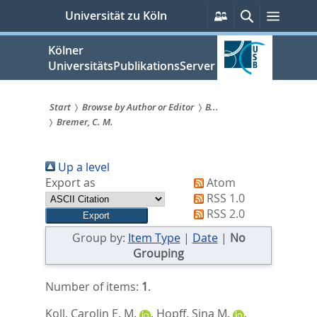
zum
Persönliche
Suche
Menü
Universität zu Köln
Services
Inhalt
springen
Kölner
UniversitätsPublikationsServer
Start
Browse by Author or Editor
B...
Bremer, C. M.
Sie
sind
Up a level
hier:
Export as
Atom
RSS 1.0
RSS 2.0
Group by:
Item Type
|
Date
|
No
Grouping
Number of items:
1
.
Koll, Carolin E. M.
,
Hopff, Sina M.
,