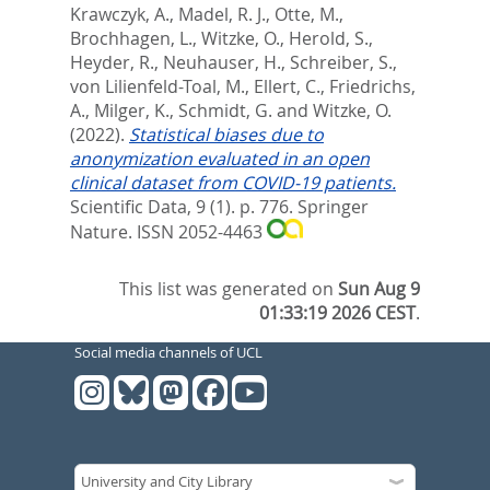
Krawczyk, A.
,
Madel, R. J.
,
Otte, M.
,
Brochhagen, L.
,
Witzke, O.
,
Herold, S.
,
Heyder, R.
,
Neuhauser, H.
,
Schreiber, S.
,
von Lilienfeld-Toal, M.
,
Ellert, C.
,
Friedrichs,
A.
,
Milger, K.
,
Schmidt, G.
and
Witzke, O.
(2022).
Statistical biases due to
anonymization evaluated in an open
clinical dataset from COVID-19 patients.
Scientific Data, 9 (1). p. 776.
Springer
Nature. ISSN 2052-4463
This list was generated on
Sun Aug 9
01:33:19 2026 CEST
.
Social media channels of UCL