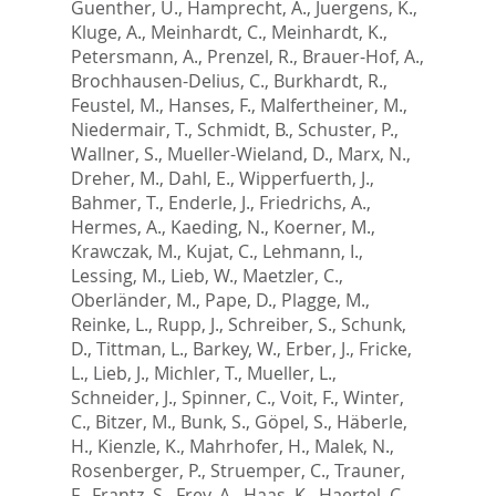
Guenther, U.
,
Hamprecht, A.
,
Juergens, K.
,
Kluge, A.
,
Meinhardt, C.
,
Meinhardt, K.
,
Petersmann, A.
,
Prenzel, R.
,
Brauer-Hof, A.
,
Brochhausen-Delius, C.
,
Burkhardt, R.
,
Feustel, M.
,
Hanses, F.
,
Malfertheiner, M.
,
Niedermair, T.
,
Schmidt, B.
,
Schuster, P.
,
Wallner, S.
,
Mueller-Wieland, D.
,
Marx, N.
,
Dreher, M.
,
Dahl, E.
,
Wipperfuerth, J.
,
Bahmer, T.
,
Enderle, J.
,
Friedrichs, A.
,
Hermes, A.
,
Kaeding, N.
,
Koerner, M.
,
Krawczak, M.
,
Kujat, C.
,
Lehmann, I.
,
Lessing, M.
,
Lieb, W.
,
Maetzler, C.
,
Oberländer, M.
,
Pape, D.
,
Plagge, M.
,
Reinke, L.
,
Rupp, J.
,
Schreiber, S.
,
Schunk,
D.
,
Tittman, L.
,
Barkey, W.
,
Erber, J.
,
Fricke,
L.
,
Lieb, J.
,
Michler, T.
,
Mueller, L.
,
Schneider, J.
,
Spinner, C.
,
Voit, F.
,
Winter,
C.
,
Bitzer, M.
,
Bunk, S.
,
Göpel, S.
,
Häberle,
H.
,
Kienzle, K.
,
Mahrhofer, H.
,
Malek, N.
,
Rosenberger, P.
,
Struemper, C.
,
Trauner,
F.
,
Frantz, S.
,
Frey, A.
,
Haas, K.
,
Haertel, C.
,