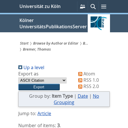
zum
Persönliche
Suche
Menü
Universität zu Köln
Services
Inhalt
springen
Kölner
UniversitätsPublikationsServer
Start
Browse by Author or Editor
B...
Bremer, Thomas
Sie
sind
Up a level
hier:
Export as
Atom
RSS 1.0
RSS 2.0
Group by:
Item Type
|
Date
|
No
Grouping
Jump to:
Article
Number of items:
3
.