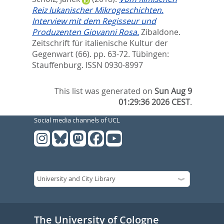
Reiz lukanischer Mikrogeschichten.
Interview mit dem Regisseur und
Produzenten Giovanni Rosa.
Zibaldone.
Zeitschrift für italienische Kultur der
Gegenwart (66). pp. 63-72.
Tübingen:
Stauffenburg. ISSN 0930-8997
This list was generated on
Sun Aug 9
01:29:36 2026 CEST
.
Social media channels of UCL
The University of Cologne