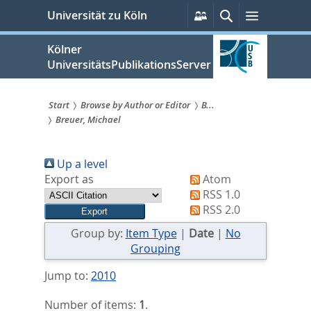
zum
Persönliche
Suche
Menü
Universität zu Köln
Services
Inhalt
springen
Kölner
UniversitätsPublikationsServer
Start
Browse by Author or Editor
B...
Breuer, Michael
Sie
sind
Up a level
hier:
Export as
Atom
RSS 1.0
RSS 2.0
Group by:
Item Type
|
Date
|
No
Grouping
Jump to:
2010
Number of items:
1
.