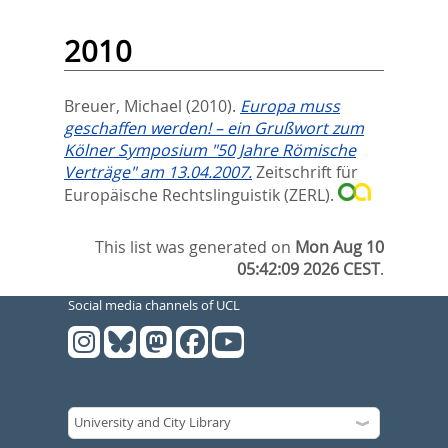
2010
Breuer, Michael
(2010).
Europa muss
geschaffen werden! – ein Grußwort zum
Kölner Symposium "50 Jahre Römische
Verträge" am 13.04.2007.
Zeitschrift für
Europäische Rechtslinguistik (ZERL).
This list was generated on
Mon Aug 10
05:42:09 2026 CEST
.
Social media channels of UCL