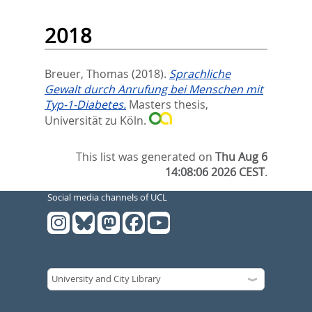
2018
Breuer, Thomas
(2018).
Sprachliche
Gewalt durch Anrufung bei Menschen mit
Typ-1-Diabetes.
Masters thesis,
Universität zu Köln.
This list was generated on
Thu Aug 6
14:08:06 2026 CEST
.
Social media channels of UCL