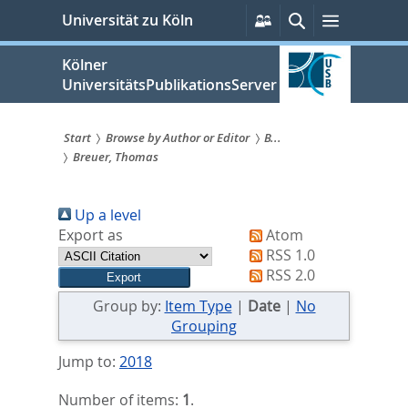
zum
Persönliche
Suche
Menü
Universität zu Köln
Services
Inhalt
springen
Kölner
UniversitätsPublikationsServer
Start
Browse by Author or Editor
B...
Breuer, Thomas
Sie
sind
Up a level
hier:
Export as
Atom
RSS 1.0
RSS 2.0
Group by:
Item Type
|
Date
|
No
Grouping
Jump to:
2018
Number of items:
1
.