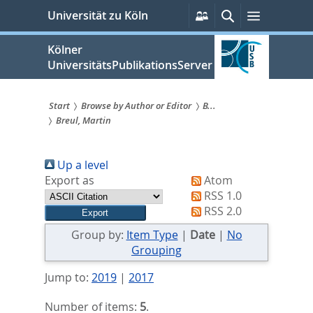
zum
Persönliche
Suche
Menü
Universität zu Köln
Services
Inhalt
springen
Kölner
UniversitätsPublikationsServer
Start
Browse by Author or Editor
B...
Breul, Martin
Sie
sind
Up a level
hier:
Export as
Atom
RSS 1.0
RSS 2.0
Group by:
Item Type
|
Date
|
No
Grouping
Jump to:
2019
|
2017
Number of items:
5
.