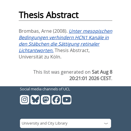
Thesis Abstract
Brombas, Arne
(2008).
Unter mesopischen
Bedingungen verhindern HCN1 Kanäle in
den Stäbchen die Sättigung retinaler
Lichtantworten.
Thesis Abstract,
Universität zu Köln.
This list was generated on
Sat Aug 8
20:21:01 2026 CEST
.
Social media channels of UCL