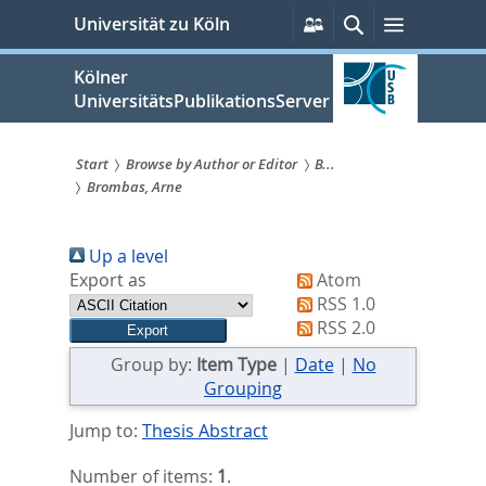
zum
Persönliche
Suche
Menü
Universität zu Köln
Services
Inhalt
springen
Kölner
UniversitätsPublikationsServer
Start
Browse by Author or Editor
B...
Brombas, Arne
Sie
sind
Up a level
hier:
Export as
Atom
RSS 1.0
RSS 2.0
Group by:
Item Type
|
Date
|
No
Grouping
Jump to:
Thesis Abstract
Number of items:
1
.