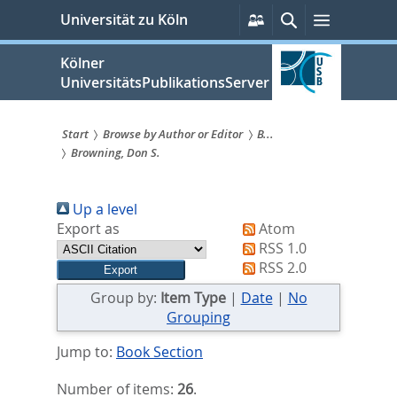
zum
Persönliche
Suche
Menü
Universität zu Köln
Services
Inhalt
springen
Kölner
UniversitätsPublikationsServer
Start
Browse by Author or Editor
B...
Browning, Don S.
Sie
sind
Up a level
hier:
Export as
Atom
RSS 1.0
RSS 2.0
Group by:
Item Type
|
Date
|
No
Grouping
Jump to:
Book Section
Number of items:
26
.