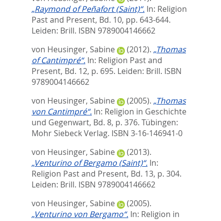
„Raymond of Peñafort (Saint)“.
In:
Religion
Past and Present, Bd. 10,
pp. 643-644.
Leiden: Brill. ISBN 9789004146662
von Heusinger, Sabine
(2012).
„Thomas
of Cantimpré“.
In:
Religion Past and
Present, Bd. 12,
p. 695. Leiden: Brill. ISBN
9789004146662
von Heusinger, Sabine
(2005).
„Thomas
von Cantimpré“.
In:
Religion in Geschichte
und Gegenwart, Bd. 8,
p. 376. Tübingen:
Mohr Siebeck Verlag. ISBN 3-16-146941-0
von Heusinger, Sabine
(2013).
„Venturino of Bergamo (Saint)“.
In:
Religion Past and Present, Bd. 13,
p. 304.
Leiden: Brill. ISBN 9789004146662
von Heusinger, Sabine
(2005).
„Venturino von Bergamo“.
In:
Religion in