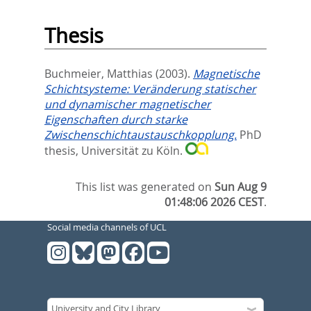
Thesis
Buchmeier, Matthias
(2003).
Magnetische
Schichtsysteme: Veränderung statischer
und dynamischer magnetischer
Eigenschaften durch starke
Zwischenschichtaustauschkopplung.
PhD
thesis, Universität zu Köln.
This list was generated on
Sun Aug 9
01:48:06 2026 CEST
.
Social media channels of UCL