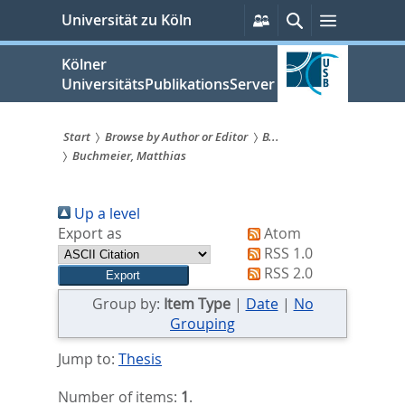
zum
Persönliche
Suche
Menü
Universität zu Köln
Services
Inhalt
springen
Kölner
UniversitätsPublikationsServer
Start
Browse by Author or Editor
B...
Buchmeier, Matthias
Sie
sind
Up a level
hier:
Export as
Atom
RSS 1.0
RSS 2.0
Group by:
Item Type
|
Date
|
No
Grouping
Jump to:
Thesis
Number of items:
1
.