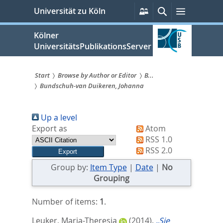
zum
Persönliche
Suche
Menü
Universität zu Köln
Services
Inhalt
springen
Kölner
UniversitätsPublikationsServer
Start
Browse by Author or Editor
B...
Bundschuh-van Duikeren, Johanna
Sie
sind
Up a level
hier:
Export as
Atom
RSS 1.0
RSS 2.0
Group by:
Item Type
|
Date
|
No
Grouping
Number of items:
1
.
Leuker, Maria-Theresia
(2014).
„Sie