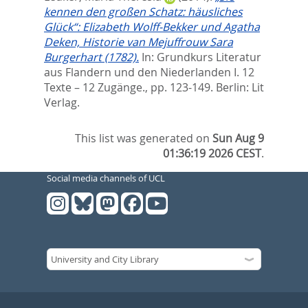
kennen den großen Schatz: häusliches
Glück“: Elizabeth Wolff-Bekker und Agatha
Deken, Historie van Mejuffrouw Sara
Burgerhart (1782).
In:
Grundkurs Literatur
aus Flandern und den Niederlanden I. 12
Texte – 12 Zugänge.,
pp. 123-149. Berlin: Lit
Verlag.
This list was generated on
Sun Aug 9
01:36:19 2026 CEST
.
Social media channels of UCL