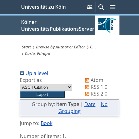
zum
Persönliche
Suche
Menü
Universität zu Köln
Services
Inhalt
springen
Kölner
UniversitätsPublikationsServer
Start
Browse by Author or Editor
C...
Carlà, Filippo
Sie
sind
Up a level
hier:
Export as
Atom
RSS 1.0
RSS 2.0
Group by:
Item Type
|
Date
|
No
Grouping
Jump to:
Book
Number of items:
1
.