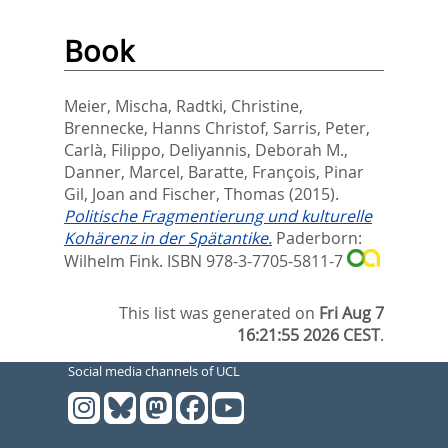
Book
Meier, Mischa
,
Radtki, Christine
,
Brennecke, Hanns Christof
,
Sarris, Peter
,
Carlà, Filippo
,
Deliyannis, Deborah M.
,
Danner, Marcel
,
Baratte, François
,
Pinar
Gil, Joan
and
Fischer, Thomas
(2015).
Politische Fragmentierung und kulturelle
Kohärenz in der Spätantike.
Paderborn:
Wilhelm Fink. ISBN 978-3-7705-5811-7
This list was generated on
Fri Aug 7
16:21:55 2026 CEST
.
Social media channels of UCL