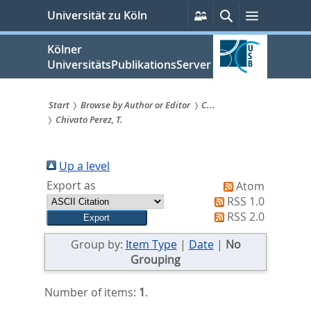
zum
Persönliche
Suche
Menü
Universität zu Köln
Services
Inhalt
springen
Kölner
UniversitätsPublikationsServer
Start
Browse by Author or Editor
C...
Chivato Perez, T.
Sie
sind
Up a level
hier:
Export as
Atom
RSS 1.0
RSS 2.0
Group by:
Item Type
|
Date
|
No
Grouping
Number of items:
1
.