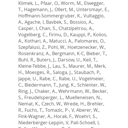
Klimek, L.
,
Pfaar, O.
,
Worm, M.
,
Eiwegger,
T.
,
Hagemann, J.
,
Ollert, M.
,
Untersmayr, E.
,
Hoffmann-Sommergruber, K.
,
Vultaggio,
A.
,
Agache, I
,
Bavbek, S.
,
Bossios, A.
,
Casper, I
,
Chan, S.
,
Chatzipetrou, A.
,
Vogelberg, C.
,
Firinu, D.
,
Kauppi, P.
,
Kolios,
A.
,
Kothari, A.
,
Matucci, A.
,
Palomares, O.
,
Szepfalusi, Z.
,
Pohl, W.
,
Hoetzenecker, W.
,
Rosenkranz, A.
,
Bergmann, K-C
,
Bieber, T.
,
Buhl, R.
,
Buters, J.
,
Darsow, U.
,
Keil, T.
,
Kleine-Tebbe, J.
,
Lau, S.
,
Maurer, M.
,
Merk,
H.
,
Moesges, R.
,
Saloga, J.
,
Staubach, P.
,
Jappe, U.
,
Rabe, C.
,
Rabe, U.
,
Vogelmeier,
C.
,
Biedermann, T.
,
Jung, K.
,
Schlenter, W.
,
Ring, J.
,
Chaker, A.
,
Wehrmann, W.
,
Becker,
S.
,
Freudelsperger, L.
,
Muelleneisen, N.
,
Nemat, K.
,
Czech, W.
,
Wrede, H.
,
Brehler,
R.
,
Fuchs, T.
,
Tomazic, P-, V
,
Aberer, W.
,
Fink-Wagner, A.
,
Horak, F.
,
Woehrl, S.
,
Niederberger-Leppin, V
,
Pali-Schoell, I
,