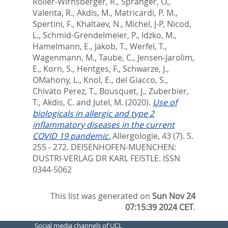
Roller-Wirnsberger, R.
,
Spranger, O.
,
Valenta, R.
,
Akdis, M.
,
Matricardi, P. M.
,
Spertini, F.
,
Khaltaev, N.
,
Michel, J-P
,
Nicod,
L.
,
Schmid-Grendelmeier, P.
,
Idzko, M.
,
Hamelmann, E.
,
Jakob, T.
,
Werfel, T.
,
Wagenmann, M.
,
Taube, C.
,
Jensen-Jarolim,
E.
,
Korn, S.
,
Hentges, F.
,
Schwarze, J.
,
OMahony, L.
,
Knol, E.
,
del Giacco, S.
,
Chivato Perez, T.
,
Bousquet, J.
,
Zuberbier,
T.
,
Akdis, C.
and
Jutel, M.
(2020).
Use of
biologicals in allergic and type 2
inflammatory diseases in the current
COVID 19 pandemic.
Allergologie, 43 (7). S.
255 - 272.
DEISENHOFEN-MUENCHEN:
DUSTRI-VERLAG DR KARL FEISTLE. ISSN
0344-5062
This list was generated on
Sun Nov 24
07:15:39 2024 CET
.
Social media channels of UCL