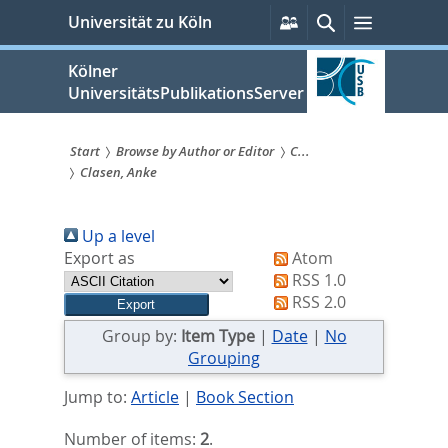
zum
Persönliche
Suche
Menü
Universität zu Köln
Services
Inhalt
springen
Kölner
UniversitätsPublikationsServer
Start
Browse by Author or Editor
C...
Clasen, Anke
Sie
sind
Up a level
hier:
Export as
Atom
RSS 1.0
RSS 2.0
Group by:
Item Type
|
Date
|
No
Grouping
Jump to:
Article
|
Book Section
Number of items:
2
.