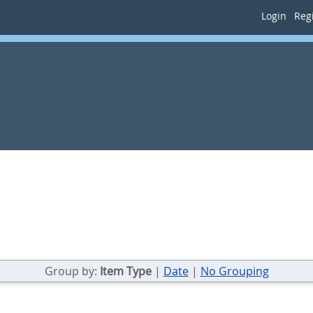
Login
Regi
Group by:
Item Type
|
Date
|
No Grouping