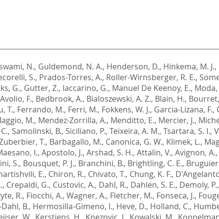
swami, N.
,
Guldemond, N. A.
,
Henderson, D.
,
Hinkema, M. J.
,
corelli, S.
,
Prados-Torres, A.
,
Roller-Wirnsberger, R. E.
,
Some
ks, G.
,
Gutter, Z.
,
Iaccarino, G.
,
Manuel De Keenoy, E.
,
Moda,
Avolio, F.
,
Bedbrook, A.
,
Bialoszewski, A. Z.
,
Blain, H.
,
Bourret,
, T.
,
Ferrando, M.
,
Ferri, M.
,
Fokkens, W. J.
,
Garcia-Lizana, F.
,
aggio, M.
,
Mendez-Zorrilla, A.
,
Menditto, E.
,
Mercier, J.
,
Michel
 C.
,
Samolinski, B.
,
Siciliano, P.
,
Teixeira, A. M.
,
Tsartara, S. I.
,
V
Zuberbier, T.
,
Barbagallo, M.
,
Canonica, G. W.
,
Klimek, L.
,
Magg
aesano, I.
,
Apostolo, J.
,
Arshad, S. H.
,
Attalin, V.
,
Avignon, A.
ni, S.
,
Bousquet, P. J.
,
Branchini, B.
,
Brightling, C. E.
,
Bruguiere
artishvili, E.
,
Chiron, R.
,
Chivato, T.
,
Chung, K. F.
,
D'Angelanto
.
,
Crepaldi, G.
,
Custovic, A.
,
Dahl, R.
,
Dahlen, S. E.
,
Demoly, P.
te, R.
,
Fiocchi, A.
,
Wagner, A.
,
Fletcher, M.
,
Fonseca, J.
,
Fouge
-Dahl, B.
,
Hermosilla-Gimeno, I.
,
Heve, D.
,
Holland, C.
,
Humber
eijser, W.
,
Kerstjens, H.
,
Knezovic, J.
,
Kowalski, M.
,
Koppelman,