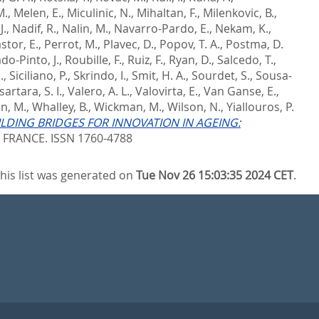
M.
,
Melen, E.
,
Miculinic, N.
,
Mihaltan, F.
,
Milenkovic, B.
,
J.
,
Nadif, R.
,
Nalin, M.
,
Navarro-Pardo, E.
,
Nekam, K.
,
stor, E.
,
Perrot, M.
,
Plavec, D.
,
Popov, T. A.
,
Postma, D.
do-Pinto, J.
,
Roubille, F.
,
Ruiz, F.
,
Ryan, D.
,
Salcedo, T.
,
.
,
Siciliano, P.
,
Skrindo, I.
,
Smit, H. A.
,
Sourdet, S.
,
Sousa-
sartara, S. I.
,
Valero, A. L.
,
Valovirta, E.
,
Van Ganse, E.
,
, M.
,
Whalley, B.
,
Wickman, M.
,
Wilson, N.
,
Yiallouros, P.
LDING BRIDGES FOR INNOVATION IN AGEING:
 FRANCE. ISSN 1760-4788
his list was generated on
Tue Nov 26 15:03:35 2024 CET
.