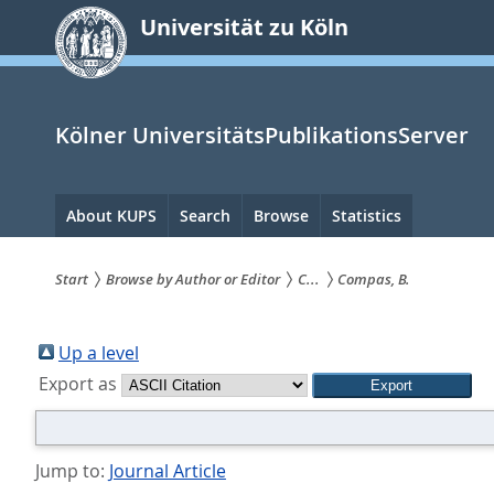
zum
Universität zu Köln
Inhalt
springen
Kölner UniversitätsPublikationsServer
Hauptnavigation
About KUPS
Search
Browse
Statistics
Start
Browse by Author or Editor
C...
Compas, B.
Sie
sind
Up a level
Export as
hier:
Jump to:
Journal Article