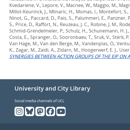
Kvedariene, V.
,
Lepore, V.
,
Macnee, W.
,
Maggio, M.
,
Magn
Millot-Keurinck, J.
,
Mlinaric, H.
,
Momas, I.
,
Montefort, S.
,
Ninot, G.
,
Paccard, D.
,
Pais, S.
,
Palummeri, E.
,
Panzner, P
S.
,
Price, D.
,
Raffort, N.
,
Reuzeau, J. C.
,
Robine, J. M.
,
Rode
Schmid-Grendelmeier, P.
,
Schulz, H.
,
Schunemann, H. J.
Costa, E.
,
Spranger, O.
,
Sooronbaev, T.
,
Sruk, V.
,
Sterk, P. 
Van Hage, M.
,
Van den Berge, M.
,
Vandenplas, O.
,
Ventur
K.
,
Zagar, M.
,
Zaidi, A.
,
Zidarn, M.
,
Hoogerwerf, E. J.
,
Usero
SYNERGIES BETWEEN ACTION GROUPS OF THE EIP ON 
University and City Library
Social media channels of UCL