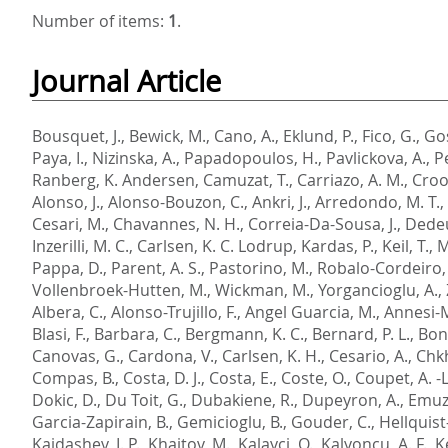
Number of items:
1
.
Journal Article
Bousquet, J.
,
Bewick, M.
,
Cano, A.
,
Eklund, P.
,
Fico, G.
,
Go
Paya, I.
,
Nizinska, A.
,
Papadopoulos, H.
,
Pavlickova, A.
,
Pe
Ranberg, K. Andersen
,
Camuzat, T.
,
Carriazo, A. M.
,
Croo
Alonso, J.
,
Alonso-Bouzon, C.
,
Ankri, J.
,
Arredondo, M. T.
,
Cesari, M.
,
Chavannes, N. H.
,
Correia-Da-Sousa, J.
,
Dedeu
Inzerilli, M. C.
,
Carlsen, K. C. Lodrup
,
Kardas, P.
,
Keil, T.
,
M
Pappa, D.
,
Parent, A. S.
,
Pastorino, M.
,
Robalo-Cordeiro,
Vollenbroek-Hutten, M.
,
Wickman, M.
,
Yorgancioglu, A.
,
Albera, C.
,
Alonso-Trujillo, F.
,
Angel Guarcia, M.
,
Annesi-M
Blasi, F.
,
Barbara, C.
,
Bergmann, K. C.
,
Bernard, P. L.
,
Boni
Canovas, G.
,
Cardona, V.
,
Carlsen, K. H.
,
Cesario, A.
,
Chkh
Compas, B.
,
Costa, D. J.
,
Costa, E.
,
Coste, O.
,
Coupet, A. -L
Dokic, D.
,
Du Toit, G.
,
Dubakiene, R.
,
Dupeyron, A.
,
Emuzy
Garcia-Zapirain, B.
,
Gemicioglu, B.
,
Gouder, C.
,
Hellquist
Kaidashev, I. P.
,
Khaitov, M.
,
Kalayci, O.
,
Kalyoncu, A. F.
,
K