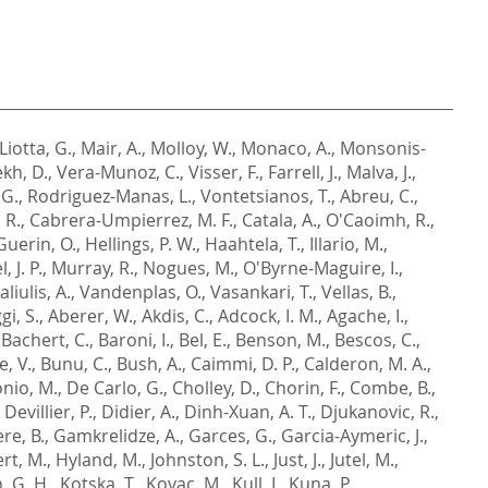
Liotta, G.
,
Mair, A.
,
Molloy, W.
,
Monaco, A.
,
Monsonis-
kh, D.
,
Vera-Munoz, C.
,
Visser, F.
,
Farrell, J.
,
Malva, J.
,
 G.
,
Rodriguez-Manas, L.
,
Vontetsianos, T.
,
Abreu, C.
,
 R.
,
Cabrera-Umpierrez, M. F.
,
Catala, A.
,
O'Caoimh, R.
,
Guerin, O.
,
Hellings, P. W.
,
Haahtela, T.
,
Illario, M.
,
, J. P.
,
Murray, R.
,
Nogues, M.
,
O'Byrne-Maguire, I.
,
aliulis, A.
,
Vandenplas, O.
,
Vasankari, T.
,
Vellas, B.
,
i, S.
,
Aberer, W.
,
Akdis, C.
,
Adcock, I. M.
,
Agache, I.
,
,
Bachert, C.
,
Baroni, I.
,
Bel, E.
,
Benson, M.
,
Bescos, C.
,
, V.
,
Bunu, C.
,
Bush, A.
,
Caimmi, D. P.
,
Calderon, M. A.
,
nio, M.
,
De Carlo, G.
,
Cholley, D.
,
Chorin, F.
,
Combe, B.
,
,
Devillier, P.
,
Didier, A.
,
Dinh-Xuan, A. T.
,
Djukanovic, R.
,
re, B.
,
Gamkrelidze, A.
,
Garces, G.
,
Garcia-Aymeric, J.
,
t, M.
,
Hyland, M.
,
Johnston, S. L.
,
Just, J.
,
Jutel, M.
,
 G. H.
,
Kotska, T.
,
Kovac, M.
,
Kull, I.
,
Kuna, P.
,