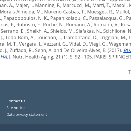
an, A.
,
Majer, I.
,
Manning, P.
,
Marcucci, M.
,
Marti, T.
,
Masoli, 
Morais-Almeida, M.
,
Moreno-Casbas, T.
,
Moesges, R.
,
Mullol, 
.
,
Papadopoulos, N. K.
,
Papanikolaou, C.
,
Passalacqua, G.
,
Pa
nas, F.
,
Robusto, F.
,
Roche, N.
,
Romano, A.
,
Romano, V.
,
Rosa
,
Serrano, E.
,
Sheikh, A.
,
Shields, M.
,
Siafakas, N.
,
Scichilone, N
J.
,
Todo-Bom, A.
,
Touchon, J.
,
Tramontano, D.
,
Triggiani, M.
,
T
a, M. T.
,
Vergara, I.
,
Vezzani, G.
,
Vidal, D.
,
Viegi, G.
,
Wagemann
, J.
,
Zuffada, R.
,
Senn, A.
and
De Oliveira-Alves, B.
(2017).
BUI
AHA.
J. Nutr. Health Aging, 21 (1). S. 92 - 105.
PARIS: SPRINGER
T
Contact us
Site notice
Data privacy statement