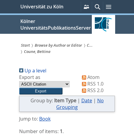
zum
Persönliche
Suche
Menü
Universität zu Köln
Services
Inhalt
springen
Kölner
UniversitätsPublikationsServer
Start
Browse by Author or Editor
C...
Coune, Bettina
Sie
sind
Up a level
hier:
Export as
Atom
RSS 1.0
RSS 2.0
Group by:
Item Type
|
Date
|
No
Grouping
Jump to:
Book
Number of items:
1
.