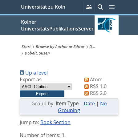
zum
Persönliche
Suche
Menü
Universität zu Köln
Services
Inhalt
springen
Kölner
UniversitätsPublikationsServer
Start
Browse by Author or Editor
D...
Döbelt, Susen
Sie
sind
Up a level
hier:
Export as
Atom
RSS 1.0
RSS 2.0
Group by:
Item Type
|
Date
|
No
Grouping
Jump to:
Book Section
Number of items:
1
.