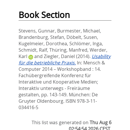
Book Section
Stevens, Gunnar
,
Burmester, Michael
,
Brandenburg, Stefan
,
Döbelt, Susen
,
Kugelmeier, Dorothea
,
Schlömer, Inga
,
Schmidt, Ralf
,
Thüring, Manfred
,
Werder,
Karl
and
Ziegler, Daniel
(2014).
Usability
für die betriebliche Praxis.
In:
Mensch &
Computer 2014 – Workshopband : 14.
Fachübergreifende Konferenz für
Interaktive und Kooperative Medien;
Interaktiv unterwegs - Freiräume
gestalten,
pp. 143-149. München: De
Gruyter Oldenbourg. ISBN 978-3-11-
034416-5
This list was generated on
Thu Aug 6
02:54:54 2026 CEST
.