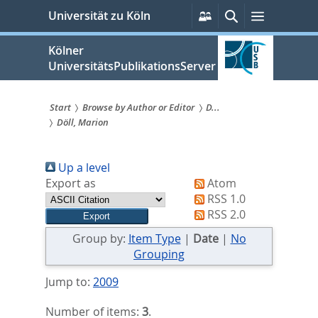
zum
Persönliche
Suche
Menü
Universität zu Köln
Services
Inhalt
springen
Kölner
UniversitätsPublikationsServer
Start
Browse by Author or Editor
D...
Döll, Marion
Sie
sind
Up a level
hier:
Export as
Atom
RSS 1.0
RSS 2.0
Group by:
Item Type
|
Date
|
No
Grouping
Jump to:
2009
Number of items:
3
.