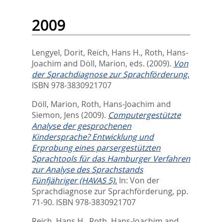
2009
Lengyel, Dorit
,
Reich, Hans H.
,
Roth, Hans-
Joachim
and
Döll, Marion
, eds.
(2009).
Von
der Sprachdiagnose zur Sprachförderung.
ISBN 978-3830921707
Döll, Marion
,
Roth, Hans-Joachim
and
Siemon, Jens
(2009).
Computergestützte
Analyse der gesprochenen
Kindersprache? Entwicklung und
Erprobung eines parsergestützten
Sprachtools für das Hamburger Verfahren
zur Analyse des Sprachstands
Fünfjähriger (HAVAS 5).
In:
Von der
Sprachdiagnose zur Sprachförderung,
pp.
71-90. ISBN 978-3830921707
Reich, Hans H.
,
Roth, Hans-Joachim
and