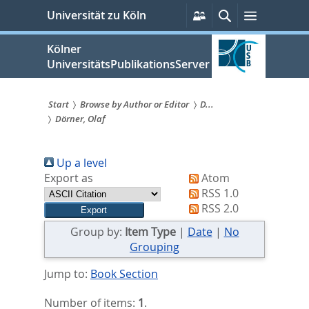
zum
Persönliche
Suche
Menü
Universität zu Köln
Services
Inhalt
springen
Kölner
UniversitätsPublikationsServer
Start
Browse by Author or Editor
D...
Dörner, Olaf
Sie
sind
Up a level
hier:
Export as
Atom
RSS 1.0
RSS 2.0
Group by:
Item Type
|
Date
|
No
Grouping
Jump to:
Book Section
Number of items:
1
.