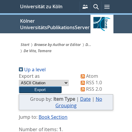
zum
Persönliche
Suche
Menü
Universität zu Köln
Services
Inhalt
springen
Kölner
UniversitätsPublikationsServer
Start
Browse by Author or Editor
D...
De Vito, Tamara
Sie
sind
Up a level
hier:
Export as
Atom
RSS 1.0
RSS 2.0
Group by:
Item Type
|
Date
|
No
Grouping
Jump to:
Book Section
Number of items:
1
.