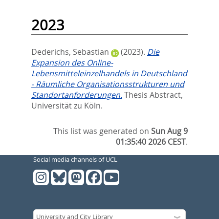
2023
Dederichs, Sebastian
(2023).
Die
Expansion des Online-
Lebensmitteleinzelhandels in Deutschland
- Räumliche Organisationsstrukturen und
Standortanforderungen.
Thesis Abstract,
Universität zu Köln.
This list was generated on
Sun Aug 9
01:35:40 2026 CEST
.
Social media channels of UCL