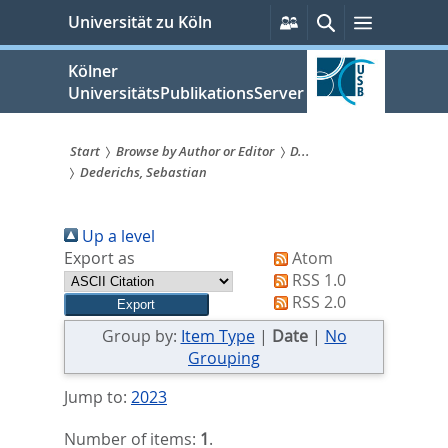
zum
Persönliche
Suche
Menü
Universität zu Köln
Services
Inhalt
springen
Kölner
UniversitätsPublikationsServer
Start
Browse by Author or Editor
D...
Dederichs, Sebastian
Sie
sind
Up a level
hier:
Export as
Atom
RSS 1.0
RSS 2.0
Group by:
Item Type
|
Date
|
No
Grouping
Jump to:
2023
Number of items:
1
.