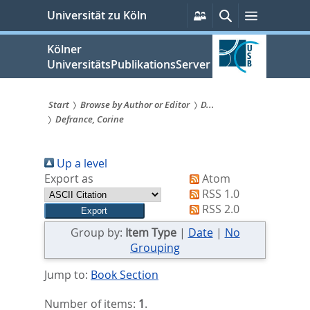
zum
Persönliche
Suche
Menü
Universität zu Köln
Services
Inhalt
springen
Kölner
UniversitätsPublikationsServer
Start
Browse by Author or Editor
D...
Defrance, Corine
Sie
sind
Up a level
hier:
Export as
Atom
RSS 1.0
RSS 2.0
Group by:
Item Type
|
Date
|
No
Grouping
Jump to:
Book Section
Number of items:
1
.