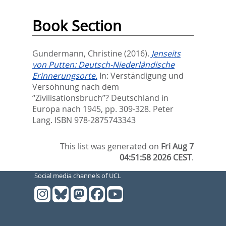
Book Section
Gundermann, Christine
(2016).
Jenseits
von Putten: Deutsch-Niederländische
Erinnerungsorte.
In:
Verständigung und
Versöhnung nach dem
“Zivilisationsbruch”? Deutschland in
Europa nach 1945,
pp. 309-328. Peter
Lang. ISBN 978-2875743343
This list was generated on
Fri Aug 7
04:51:58 2026 CEST
.
Social media channels of UCL