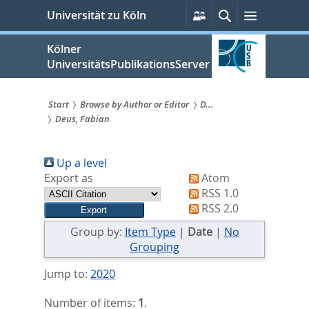
zum
Persönliche
Suche
Menü
Universität zu Köln
Services
Inhalt
springen
Kölner
UniversitätsPublikationsServer
Start
Browse by Author or Editor
D...
Deus, Fabian
Sie
sind
Up a level
hier:
Export as
Atom
RSS 1.0
RSS 2.0
Group by:
Item Type
|
Date
|
No
Grouping
Jump to:
2020
Number of items:
1
.