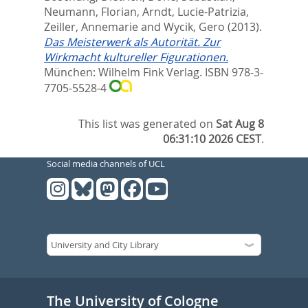
Neumann, Florian
,
Arndt, Lucie-Patrizia
,
Zeiller, Annemarie
and
Wycik, Gero
(2013).
Das Meisterwerk als Autorität. Zur
Wirkmacht kultureller Figurationen.
München: Wilhelm Fink Verlag. ISBN 978-3-
7705-5528-4
This list was generated on
Sat Aug 8
06:31:10 2026 CEST
.
Social media channels of UCL
The University of Cologne