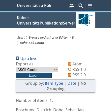
zum
Persönliche
Suche
Menü
Universität zu Köln
Services
Inhalt
springen
Kölner
UniversitätsPublikationsServer
Start
Browse by Author or Editor
D...
Dohe, Sebastian
Sie
sind
Up a level
hier:
Export as
Atom
RSS 1.0
RSS 2.0
Group by:
Item Type
|
Date
|
No
Grouping
Number of items:
1
.
Boschung, Dietrich
,
Dohe, Sebastian
,