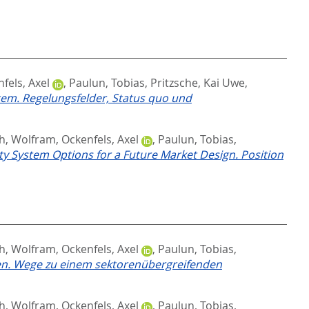
fels, Axel
,
Paulun, Tobias
,
Pritzsche, Kai Uwe
,
em. Regelungsfelder, Status quo und
h, Wolfram
,
Ockenfels, Axel
,
Paulun, Tobias
,
ity System Options for a Future Market Design. Position
h, Wolfram
,
Ockenfels, Axel
,
Paulun, Tobias
,
en. Wege zu einem sektorenübergreifenden
h, Wolfram
,
Ockenfels, Axel
,
Paulun, Tobias
,