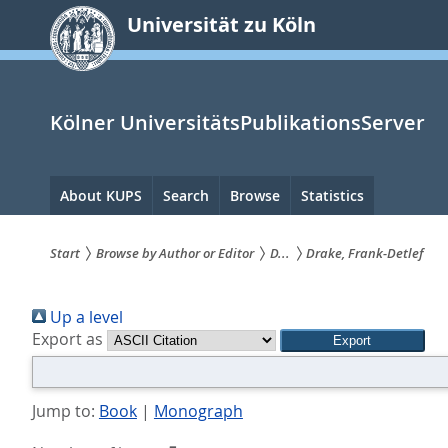
zum
Universität zu Köln
Inhalt
springen
Kölner UniversitätsPublikationsServer
Hauptnavigation
About KUPS
Search
Browse
Statistics
Start
Browse by Author or Editor
D...
Drake, Frank-Detlef
Sie
Up a level
sind
Export as
hier:
Jump to:
Book
|
Monograph