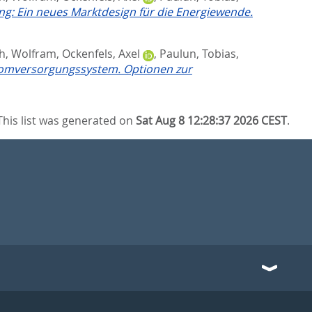
g: Ein neues Marktdesign für die Energiewende.
h, Wolfram
,
Ockenfels, Axel
,
Paulun, Tobias
,
romversorgungssystem. Optionen zur
This list was generated on
Sat Aug 8 12:28:37 2026 CEST
.