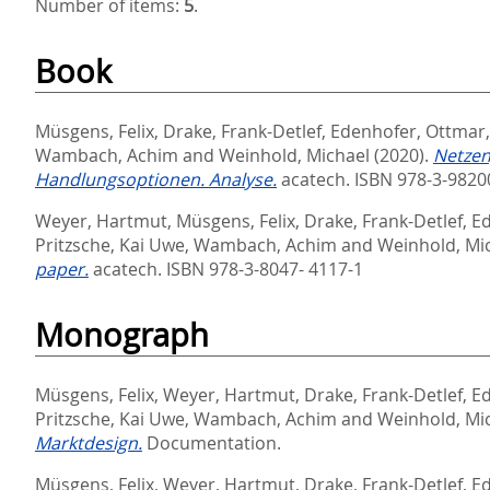
Number of items:
5
.
Book
Müsgens, Felix
,
Drake, Frank-Detlef
,
Edenhofer, Ottmar
Wambach, Achim
and
Weinhold, Michael
(2020).
Netzen
Handlungsoptionen. Analyse.
acatech. ISBN 978-3-9820
Weyer, Hartmut
,
Müsgens, Felix
,
Drake, Frank-Detlef
,
Ed
Pritzsche, Kai Uwe
,
Wambach, Achim
and
Weinhold, Mi
paper.
acatech. ISBN 978-3-8047- 4117-1
Monograph
Müsgens, Felix
,
Weyer, Hartmut
,
Drake, Frank-Detlef
,
Ed
Pritzsche, Kai Uwe
,
Wambach, Achim
and
Weinhold, Mi
Marktdesign.
Documentation.
Müsgens, Felix
,
Weyer, Hartmut
,
Drake, Frank-Detlef
,
Ed