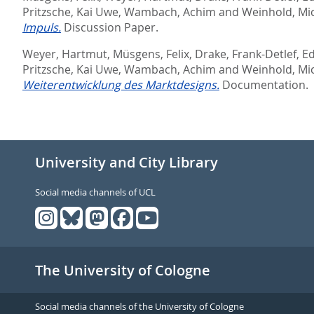
Pritzsche, Kai Uwe
,
Wambach, Achim
and
Weinhold, Mi
Impuls.
Discussion Paper.
Weyer, Hartmut
,
Müsgens, Felix
,
Drake, Frank-Detlef
,
Ed
Pritzsche, Kai Uwe
,
Wambach, Achim
and
Weinhold, Mi
Weiterentwicklung des Marktdesigns.
Documentation.
University and City Library
Social media channels of UCL
The University of Cologne
Social media channels of the University of Cologne