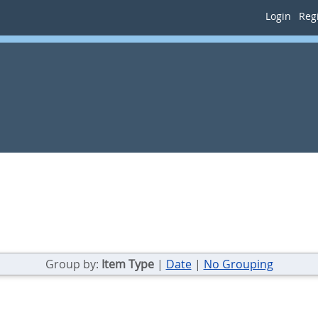
Login
Regi
Group by:
Item Type
|
Date
|
No Grouping