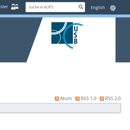
Suche
ster
Suche
Sprache
in
wechseln
KUPS
Atom
RSS 1.0
RSS 2.0