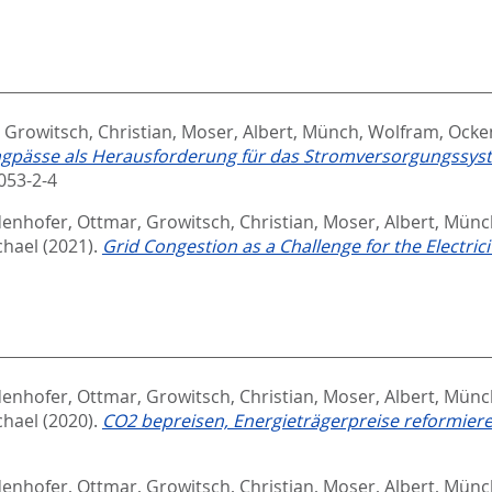
,
Growitsch, Christian
,
Moser, Albert
,
Münch, Wolfram
,
Ocken
gpässe als Herausforderung für das Stromversorgungssyst
053-2-4
enhofer, Ottmar
,
Growitsch, Christian
,
Moser, Albert
,
Münc
chael
(2021).
Grid Congestion as a Challenge for the Electric
enhofer, Ottmar
,
Growitsch, Christian
,
Moser, Albert
,
Münc
chael
(2020).
CO2 bepreisen, Energieträgerpreise reformier
enhofer, Ottmar
,
Growitsch, Christian
,
Moser, Albert
,
Münc