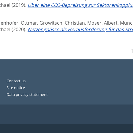
chael
(2019).
Über eine CO2-Bepreisung zur Sektorenkopplun
enhofer, Ottmar
,
Growitsch, Christian
,
Moser, Albert
,
Münc
chael
(2020).
Netzengpässe als Herausforderung für das St
Contact us
Site notice
Data privacy statement