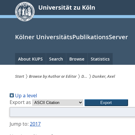
zum
Universität zu Köln
Inhalt
springen
Kölner UniversitätsPublikationsServer
Hauptnavigation
About KUPS
Search
Browse
Statistics
Start
Browse by Author or Editor
D...
Dunker, Axel
Sie
Up a level
sind
Export as
hier:
Jump to:
2017