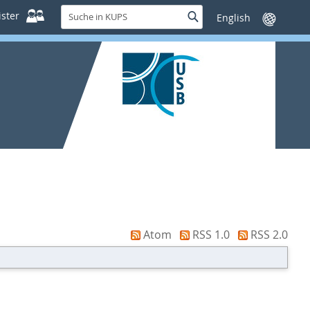
Suche
ster
Suche
Sprache
in
wechseln
KUPS
Atom
RSS 1.0
RSS 2.0