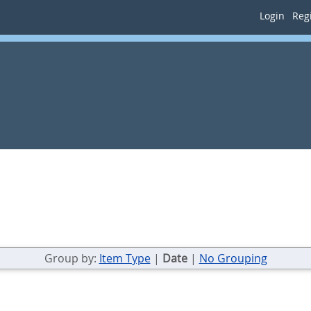
Login
Regi
Group by:
Item Type
|
Date
|
No Grouping