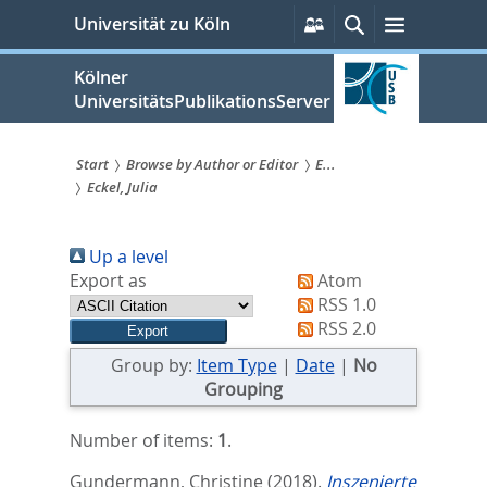
zum
Persönliche
Suche
Menü
Universität zu Köln
Services
Inhalt
springen
Kölner
UniversitätsPublikationsServer
Start
Browse by Author or Editor
E...
Eckel, Julia
Sie
sind
Up a level
hier:
Export as
Atom
RSS 1.0
RSS 2.0
Group by:
Item Type
|
Date
|
No
Grouping
Number of items:
1
.
Gundermann, Christine
(2018).
Inszenierte