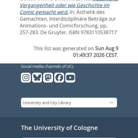
Vergangenheit oder wie Geschichte im
Comic gemacht wird.
In:
Ästhetik des
Gemachten. Interdisziplinäre Beiträge zur
Animations- und Comicforschung,
pp.
257-283. De Gruyter. ISBN 9783110538717
This list was generated on
Sun Aug 9
01:49:37 2026 CEST
.
Social media channels of UCL
The University of Cologne