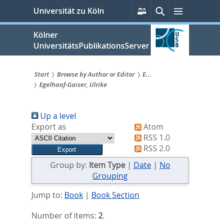
zum
Persönliche
Suche
Menü
Universität zu Köln
Services
Inhalt
springen
Kölner
UniversitätsPublikationsServer
Start
Browse by Author or Editor
E...
Egelhaaf-Gaiser, Ulrike
Sie
sind
Up a level
hier:
Export as
Atom
RSS 1.0
RSS 2.0
Group by:
Item Type
|
Date
|
No
Grouping
Jump to:
Book
|
Book Section
Number of items:
2
.