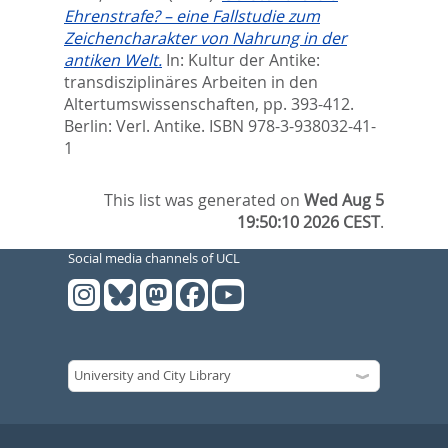
Ehrenstrafe? – eine Fallstudie zum
Zeichencharakter von Nahrung in der
antiken Welt.
In:
Kultur der Antike:
transdisziplinäres Arbeiten in den
Altertumswissenschaften,
pp. 393-412.
Berlin: Verl. Antike. ISBN 978-3-938032-41-
1
This list was generated on
Wed Aug 5
19:50:10 2026 CEST
.
Social media channels of UCL