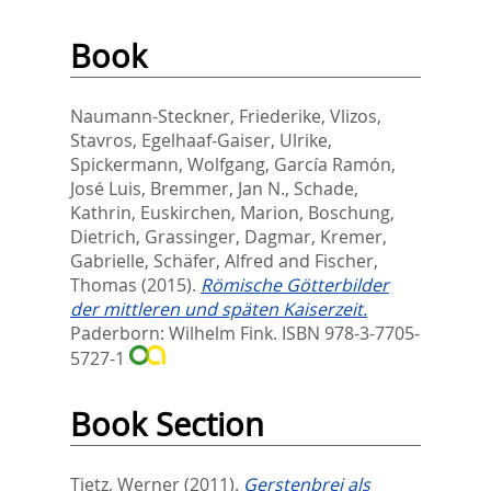
Book
Naumann-Steckner, Friederike
,
Vlizos,
Stavros
,
Egelhaaf-Gaiser, Ulrike
,
Spickermann, Wolfgang
,
García Ramón,
José Luis
,
Bremmer, Jan N.
,
Schade,
Kathrin
,
Euskirchen, Marion
,
Boschung,
Dietrich
,
Grassinger, Dagmar
,
Kremer,
Gabrielle
,
Schäfer, Alfred
and
Fischer,
Thomas
(2015).
Römische Götterbilder
der mittleren und späten Kaiserzeit.
Paderborn: Wilhelm Fink. ISBN 978-3-7705-
5727-1
Book Section
Tietz, Werner
(2011).
Gerstenbrei als