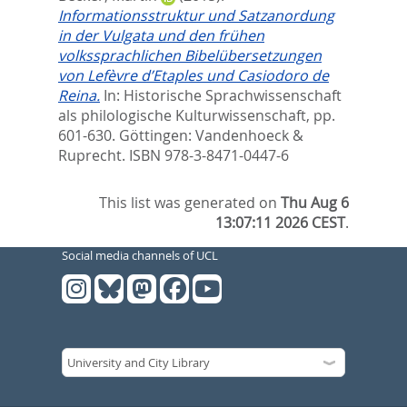
Informationsstruktur und Satzanordung
in der Vulgata und den frühen
volkssprachlichen Bibelübersetzungen
von Lefèvre d’Etaples und Casiodoro de
Reina.
In:
Historische Sprachwissenschaft
als philologische Kulturwissenschaft,
pp.
601-630. Göttingen: Vandenhoeck &
Ruprecht. ISBN 978-3-8471-0447-6
This list was generated on
Thu Aug 6
13:07:11 2026 CEST
.
Social media channels of UCL