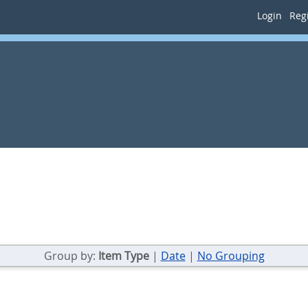
Login
Regi
Group by:
Item Type
|
Date
|
No Grouping