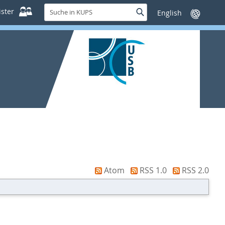
Suche
ster
Suche
Sprache
in
wechseln
KUPS
Atom
RSS 1.0
RSS 2.0