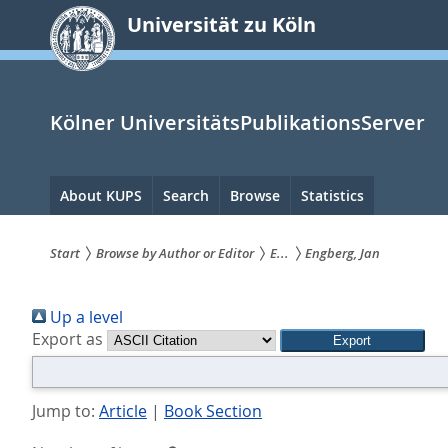
zum
Universität zu Köln
Inhalt
springen
Kölner UniversitätsPublikationsServer
Hauptnavigation
About KUPS
Search
Browse
Statistics
Start
Browse by Author or Editor
E...
Engberg, Jan
Sie
Up a level
sind
Export as
hier:
Jump to:
Article
|
Book Section